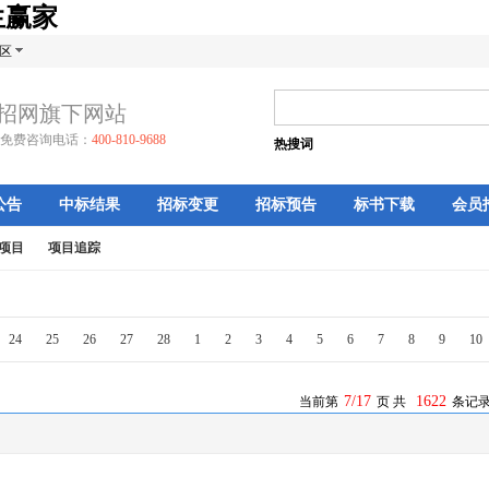
生赢家
区
招网旗下网站
免费咨询电话：
400-810-9688
热搜词
公告
中标结果
招标变更
招标预告
标书下载
会员
项目
项目追踪
24
25
26
27
28
1
2
3
4
5
6
7
8
9
10
7/17
1622
当前第
页 共
条记