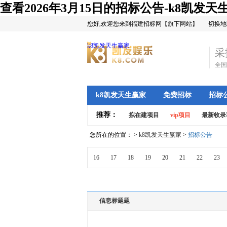
查看2026年3月15日的招标公告-k8凯发天
您好,欢迎您来到福建招标网【旗下网站】
切换地
k8凯发天生赢家
采
全国
k8凯发天生赢家
免费招标
招标
推荐：
拟在建项目
vip项目
最新收录
您所在的位置： >
k8凯发天生赢家
>
招标公告
16
17
18
19
20
21
22
23
信息标题题