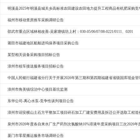
明溪县2025年明溪县城关乡高标准农田建设农田地力提升工程商品有机肥采购竞
福州市移动查房推车采购调研公告
邵武市重点区域林相改善-吴家塘镇坊上村：030-05/06/07/08-0221/0111、0201
莆田市福建地区船舶进坞保养项目采购公告
某型相关设备采购项目招标公告
漳州市校车接送服务项目招标公告
中国人民银行福建省分行关于开展2026年第三期和第四期福建省省级国库现金
漳州市角美镇综治中心项目基坑监测
东华公司-离心水泵-竞争性谈判项目公告
漳州市诏安横山土石方平整加工项目碎石加工厂建安费用及拆迁公开选取工程造
泉州市2026年度各自来水厂生产药剂次氯酸钠10%溶液年度采购项目三次2026
厦门市零星搬运服务市场调研公告