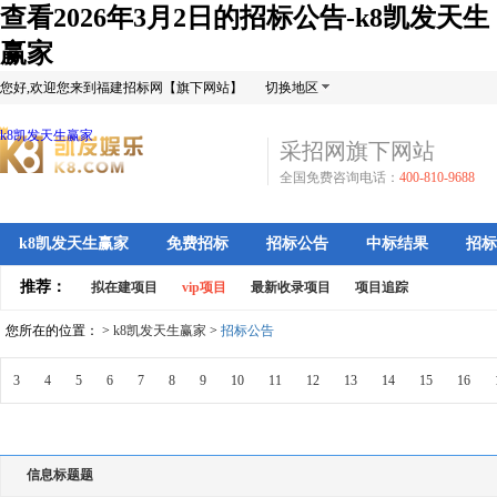
查看2026年3月2日的招标公告-k8凯发天生
赢家
您好,欢迎您来到福建招标网【旗下网站】
切换地区
k8凯发天生赢家
采招网旗下网站
全国免费咨询电话：
400-810-9688
k8凯发天生赢家
免费招标
招标公告
中标结果
招标
推荐：
拟在建项目
vip项目
最新收录项目
项目追踪
您所在的位置： >
k8凯发天生赢家
>
招标公告
3
4
5
6
7
8
9
10
11
12
13
14
15
16
信息标题题