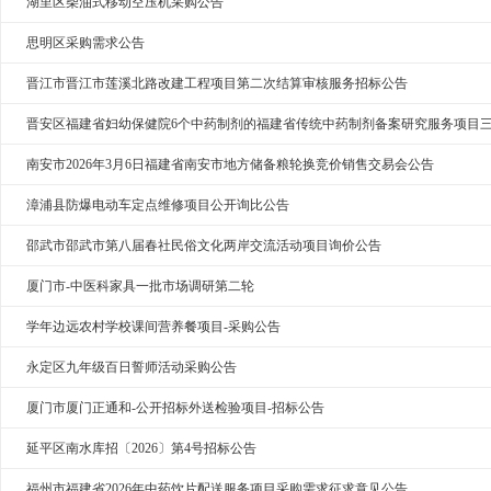
湖里区柴油式移动空压机采购公告
思明区采购需求公告
晋江市晋江市莲溪北路改建工程项目第二次结算审核服务招标公告
晋安区福建省妇幼保健院6个中药制剂的福建省传统中药制剂备案研究服务项目
南安市2026年3月6日福建省南安市地方储备粮轮换竞价销售交易会公告
漳浦县防爆电动车定点维修项目公开询比公告
邵武市邵武市第八届春社民俗文化两岸交流活动项目询价公告
厦门市-中医科家具一批市场调研第二轮
学年边远农村学校课间营养餐项目-采购公告
永定区九年级百日誓师活动采购公告
厦门市厦门正通和-公开招标外送检验项目-招标公告
延平区南水库招〔2026〕第4号招标公告
福州市福建省2026年中药饮片配送服务项目采购需求征求意见公告