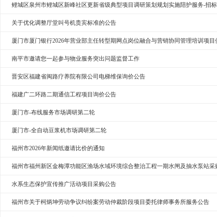
鲤城区泉州市鲤城区新峰社区更新省级典型项目调研策划规划实施陪护服务-招
关于优化调整厅堂叫号机贵宾标准的公告
厦门市厦门银行2026年营业部主任转型期网点岗位融合与营销协同管理培训项目
南平市邀请您一起参与物业服务突出问题监督工作
晋安区福建省闽路疗养院有限公司电梯维保询价公告
福建广二环路二期通信工程项目询价公告
厦门市-布线服务市场调研第二轮
厦门市-全自动豆浆机市场调研第二轮
福州市2026年新闻纸邀请比价的通知
福州市福州新区金梅潭功能区渔场水域环境综合整治工程一期水闸及抽水泵站采
水系生态保护宣传推广活动项目采购公告
福州市关于柯炳坤劳动争议纠纷案劳动仲裁阶段项目委托律师事务所服务公告