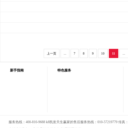
上一页
...
7
8
9
10
11
...
新手指南
特色服务
服务热线：400-810-9688 k8凯发天生赢家的售后服务热线：010-57219779 传真：01