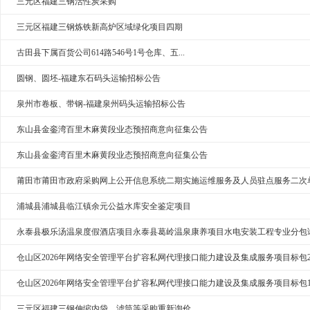
三元区福建三钢活性炭采购
三元区福建三钢炼铁新高炉区域绿化项目四期
古田县下属百货公司614路546号1号仓库、五...
圆钢、圆坯-福建东石码头运输招标公告
泉州市卷板、带钢-福建泉州码头运输招标公告
东山县金銮湾百里木麻黄段业态预招商意向征集公告
东山县金銮湾百里木麻黄段业态预招商意向征集公告
莆田市莆田市政府采购网上公开信息系统二期实施运维服务及人员驻点服务二次
浦城县浦城县临江镇余元公益水库安全鉴定项目
永泰县极乐汤温泉度假酒店项目永泰县葛岭温泉康养项目水电安装工程专业分包
仓山区2026年网络安全管理平台扩容私网代理接口能力建设及集成服务项目标包
仓山区2026年网络安全管理平台扩容私网代理接口能力建设及集成服务项目标包
三元区福建三钢伸缩内袋、滤筒等采购重新询价