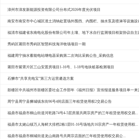
漳州市漳发新能源投资有限公司分布式2026年度光伏项目
南安市南安市中心城区渣土消纳处置场外围挡、内围栏、抽水泵及喷淋等设施设
福清市福建省东南电化股份有限公司年土壤、地下水自行监测项目框架协议自主
秀屿区莆田市秀屿区智慧科技海洋牧场项目一期
福建周宁抽水蓄能电站继电器采购第二次询比采购公告_采购信息
莆田市紫霄片区三山安置房项目1-16号、1-18号地块桩基检测项目
石狮市“共享充电宝”第三方运营遴选方案
鼓楼区中共福州市鼓楼区委社会工作部年《福州日报》宣传报道服务项目单一来
周宁县周宁县狮城镇东街96号4间店面三年租赁使用权2交易公告
福鼎市福鼎市桐山街道河乾路74号4-5层房屋共两宗房产的三年租赁使用权交易...
福鼎市太姥山镇万人海鲜大排档2栋1层01-16号场地共16宗房产一年租赁使用权...
福鼎市福鼎市桐城街道龙山南路号共两宗店面的三年租赁使用权交易公...