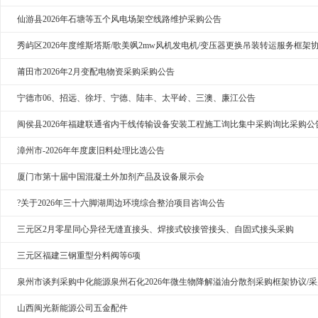
仙游县2026年石塘等五个风电场架空线路维护采购公告
秀屿区2026年度维斯塔斯/歌美飒2mw风机发电机/变压器更换吊装转运服务框架
莆田市2026年2月变配电物资采购采购公告
宁德市06、招远、徐圩、宁德、陆丰、太平岭、三澳、廉江公告
闽侯县2026年福建联通省内干线传输设备安装工程施工询比集中采购询比采购公
漳州市-2026年年度废旧料处理比选公告
厦门市第十届中国混凝土外加剂产品及设备展示会
?关于2026年三十六脚湖周边环境综合整治项目咨询公告
三元区2月零星同心异径无缝直接头、焊接式铰接管接头、自固式接头采购
三元区福建三钢重型分料阀等6项
泉州市谈判采购中化能源泉州石化2026年微生物降解溢油分散剂采购框架协议/
山西闽光新能源公司五金配件