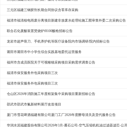
三元区福建三钢胶剂长期合同协议含零库存采购
福清市福清核电雨废分离项目新建非放废水处理站施工图审查外委二次采购公告
联合石化废酸装置焚烧炉f8100酸枪招标公告
龙岩市超声骨刀、手机养护机等医疗设备院内市场调研/院内招标公告
莆田市莆田市中小学生综合实践基地委托运营服务
福州市含成员医院关于可视喉镜采购项目采购需求调查公告
福清市保安服务外包采购项目三次
福清市保安服务外包采购项目三次
仓山区2026年消防施工年度框架集中采购项目重新招标公告
邵武市邵武市氟新材料展厅改造项目
厦门市雪花啤酒福建有限公司厦门工厂2026年度酵母清关及货代服务公告
华润水泥福建股份有限公司2026年3月-雁石公司-空气压缩机机油过滤器滤芯-公