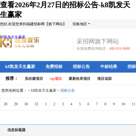
查看2026年2月27日的招标公告-k8凯发天
生赢家
您好,欢迎您来到福建招标网【旗下网站】
切换地区
k8凯发天生赢家
采招网旗下网站
全国免费咨询电话：
400-810-9688
k8凯发天生赢家
免费招标
招标公告
中标结果
招标
推荐：
拟在建项目
vip项目
最新收录项目
项目追踪
您所在的位置： >
k8凯发天生赢家
>
招标公告
28
29
30
31
1
2
3
4
5
6
7
8
9
10
11
信息标题题