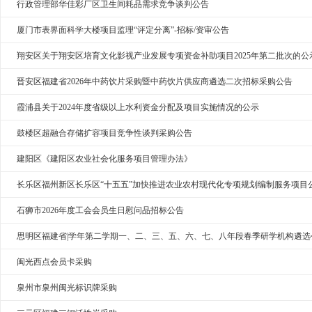
行政管理部华佳彩厂区卫生间耗品需求竞争谈判公告
厦门市表界面科学大楼项目监理“评定分离”-招标/资审公告
翔安区关于翔安区培育文化影视产业发展专项资金补助项目2025年第二批次的公
晋安区福建省2026年中药饮片采购暨中药饮片供应商遴选二次招标采购公告
霞浦县关于2024年度省级以上水利资金分配及项目实施情况的公示
鼓楼区超融合存储扩容项目竞争性谈判采购公告
建阳区《建阳区农业社会化服务项目管理办法》
长乐区福州新区长乐区“十五五”加快推进农业农村现代化专项规划编制服务项目
石狮市2026年度工会会员生日慰问品招标公告
思明区福建省|学年第二学期一、二、三、五、六、七、八年段春季研学机构遴选
闽光西点会员卡采购
泉州市泉州闽光标识牌采购