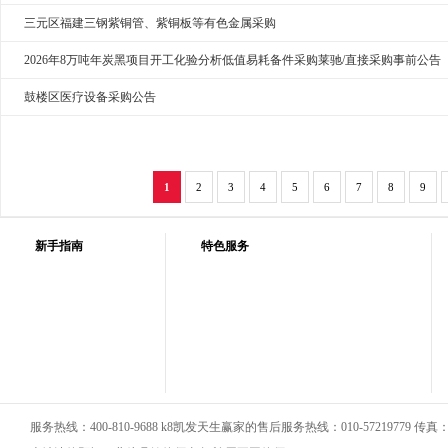
三元区福建三钢紫铜管、紫铜板等有色金属采购
2026年8万吨年炭黑项目开工化验分析低值易耗备件采购莱驰/直接采购事前公告
鼓楼区医疗设备采购公告
1
2
3
4
5
6
7
8
9
新手指南
特色服务
服务热线：400-810-9688 k8凯发天生赢家的售后服务热线：010-57219779 传真：01