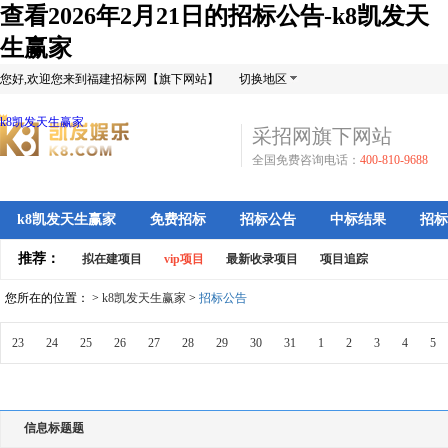
查看2026年2月21日的招标公告-k8凯发天
生赢家
您好,欢迎您来到福建招标网【旗下网站】
切换地区
k8凯发天生赢家
采招网旗下网站
全国免费咨询电话：
400-810-9688
k8凯发天生赢家
免费招标
招标公告
中标结果
招标
推荐：
拟在建项目
vip项目
最新收录项目
项目追踪
您所在的位置： >
k8凯发天生赢家
>
招标公告
23
24
25
26
27
28
29
30
31
1
2
3
4
5
信息标题题