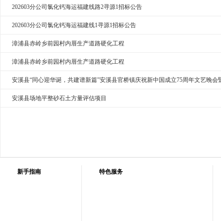
202603分公司氯化钙海运福建线路2寻源1招标公告
202603分公司氯化钙海运福建线1寻源1招标公告
漳浦县赤岭乡前园村内厝生产道路硬化工程
漳浦县赤岭乡前园村内厝生产道路硬化工程
安溪县“同心迎华诞，共建谱新篇”安溪县官桥镇庆祝新中国成立75周年文艺晚会
安溪县场地平整砂石土方量评估项目
新手指南
特色服务