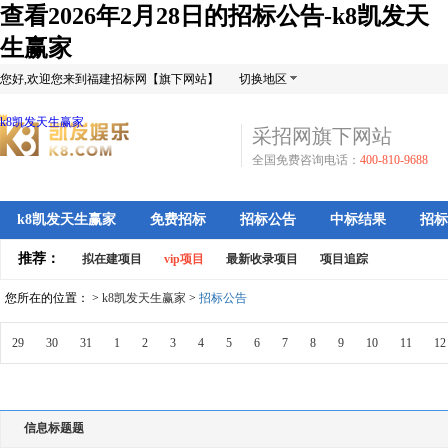
查看2026年2月28日的招标公告-k8凯发天
生赢家
您好,欢迎您来到福建招标网【旗下网站】
切换地区
k8凯发天生赢家
采招网旗下网站
全国免费咨询电话：
400-810-9688
k8凯发天生赢家
免费招标
招标公告
中标结果
招标
推荐：
拟在建项目
vip项目
最新收录项目
项目追踪
您所在的位置： >
k8凯发天生赢家
>
招标公告
29
30
31
1
2
3
4
5
6
7
8
9
10
11
12
信息标题题