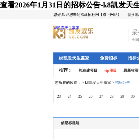
查看2026年1月31日的招标公告-k8凯发天
您好,欢迎您来到福建招标网【旗下网站】
切换地
k8凯发天生赢家
采
全国
k8凯发天生赢家
免费招标
招标
推荐：
拟在建项目
vip项目
最新收录
您所在的位置： >
k8凯发天生赢家
>
招标公告
23
24
25
26
27
28
29
30
信息标题题