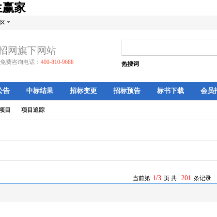
生赢家
区
招网旗下网站
免费咨询电话：
400-810-9688
热搜词
公告
中标结果
招标变更
招标预告
标书下载
会员
项目
项目追踪
1/3
201
当前第
页 共
条记录