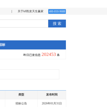
|
关于k8凯发天生赢家
400-810-9688
搜 索
招标
202453
昨日已发信息
条
类型
发布时间
招标公告
2026年01月31日