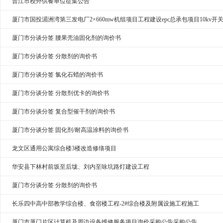
晋江市校外供餐单位征集公告
厦门市国投湄洲湾第三发电厂2×660mw机组项目工程建设epc总承包项目10kv开
厦门市分谈分签 腰果壳油固化剂的询价书
厦门市分谈分签 分散剂的询价书
厦门市分谈分签 氯化石蜡的询价书
厦门市分谈分签 分散剂优卡的询价书
厦门市分谈分签 复合型催干剂的询价书
厦门市分谈分签 固化剂/耐高温涂料的询价书
龙文区通用公寓综合楼3楼改造修缮项目
华安县下林村前坂至后垅、刘内至咏坑路灯建设工程
厦门市分谈分签 分散剂的询价书
长乐四中高中部教学综合楼、食宿楼工程-2#综合楼及附属设施工程施工
厦门市厦门片区计算机及周边设备维修服务项目询价采购公告采购公告