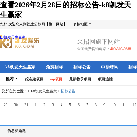
查看2026年2月28日的招标公告-k8凯发天
生赢家
您好,欢迎您来到福建招标网【旗下网站】
切换地区
k8凯发天生赢家
采招网旗下网站
全国免费咨询电话：
400-810-9688
k8凯发天生赢家
免费招标
招标公告
中标结果
招标
推荐：
拟在建项目
vip项目
最新收录项目
项目追踪
您所在的位置： >
k8凯发天生赢家
>
招标公告
29
30
31
1
2
3
4
5
6
7
8
9
10
11
12
信息标题题