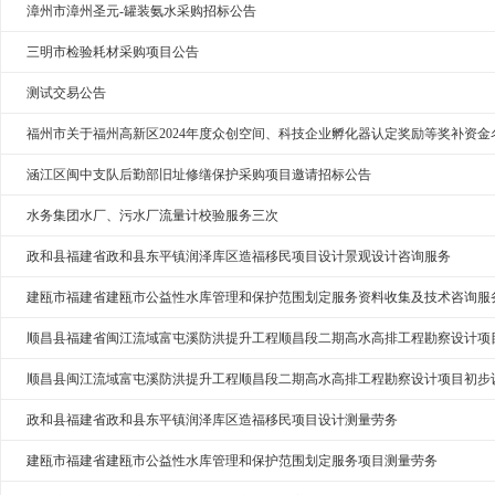
漳州市漳州圣元-罐装氨水采购招标公告
三明市检验耗材采购项目公告
测试交易公告
福州市关于福州高新区2024年度众创空间、科技企业孵化器认定奖励等奖补资金
涵江区闽中支队后勤部旧址修缮保护采购项目邀请招标公告
水务集团水厂、污水厂流量计校验服务三次
政和县福建省政和县东平镇润泽库区造福移民项目设计景观设计咨询服务
建瓯市福建省建瓯市公益性水库管理和保护范围划定服务资料收集及技术咨询服
顺昌县福建省闽江流域富屯溪防洪提升工程顺昌段二期高水高排工程勘察设计项
顺昌县闽江流域富屯溪防洪提升工程顺昌段二期高水高排工程勘察设计项目初步
政和县福建省政和县东平镇润泽库区造福移民项目设计测量劳务
建瓯市福建省建瓯市公益性水库管理和保护范围划定服务项目测量劳务