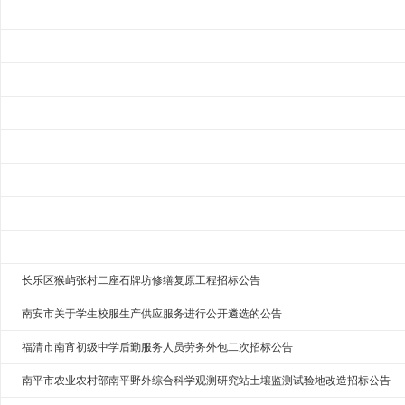
长乐区猴屿张村二座石牌坊修缮复原工程招标公告
南安市关于学生校服生产供应服务进行公开遴选的公告
福清市南宵初级中学后勤服务人员劳务外包二次招标公告
南平市农业农村部南平野外综合科学观测研究站土壤监测试验地改造招标公告