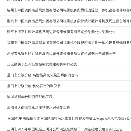
福州市中国铁路南昌局集团有限公司福州机务段思维出退勤一体机设备维修服务
邵武市中国铁路南昌局集团有限公司福州机务段邵武片区计算机及周边设备维修
漳平市漳平片区计算机及周边设备维修服务项目询价采购公告采购公告
福州市中国铁路南昌局集团有限公司福州机务段畅想出退勤一体机设备维修服务
永安市永安片区计算机及周边设备维修服务项目询价采购公告采购公告
三元区关于公开征集招标代理服务机构的公告
厦门市分谈分签 高性能高氯化聚乙烯的询价书
厦门市分谈分签 氯化石蜡的询价书
浦城县新华校区项目配电工程
漳浦县大南坂镇永清溪护岸水毁修复工程
芗城区?中南院联合体芗城区城镇污水收集处理提质增效工程epc o总承包项目
三明市2026年中国电信三明分公司清流智慧城市一期基础建设项目询比公告