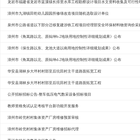
龙岩市福建省龙岩市蓝溪镇长排里水库工程勘察设计项目水文资料收集及可行性
漳州市九湖镇田乾幼儿园园所修缮改造项目随机选取设计单位
泉州市公路省道以下部分迁移复建涉铁工程项目经理部安全环保材料物资询价采
漳州市《角嵩路以北、原灿坤b-2地块用地控制性详细规划成果》公布
漳州市《保生路以东、龙池大道以南用地控制性详细规划成果》公布
漳州市《角嵩路以北、原灿坤d-2地块用地控制性详细规划成果》公布
华安县湖林乡大坪村村部至后坑田村主干道路面拓宽工程
华安县湖林乡大坪村村部至后坑田村主干道路面拓宽工程
公开招标招标公告-整车低压电气数采设备招标项目
教师资格免试认定考核平台新功能开发服务
漳州市岭兜村村集体资产厂房维修预算审核
漳州市岭兜村村集体资产厂房维修招标代理