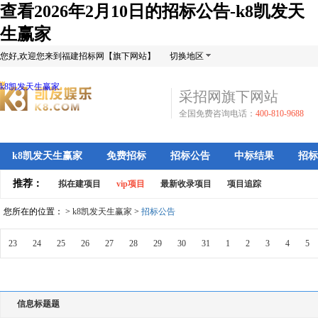
查看2026年2月10日的招标公告-k8凯发天
生赢家
您好,欢迎您来到福建招标网【旗下网站】
切换地区
k8凯发天生赢家
采招网旗下网站
全国免费咨询电话：
400-810-9688
k8凯发天生赢家
免费招标
招标公告
中标结果
招标
推荐：
拟在建项目
vip项目
最新收录项目
项目追踪
您所在的位置： >
k8凯发天生赢家
>
招标公告
23
24
25
26
27
28
29
30
31
1
2
3
4
5
信息标题题