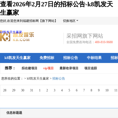
查看2026年2月27日的招标公告-k8凯发天
生赢家
您好,欢迎您来到福建招标网【旗下网站】
切换地区
k8凯发天生赢家
采招网旗下网站
全国免费咨询电话：
400-810-9688
k8凯发天生赢家
免费招标
招标公告
中标结果
招标
推荐：
拟在建项目
vip项目
最新收录项目
项目追踪
您所在的位置： >
k8凯发天生赢家
>
招标公告
28
29
30
31
1
2
3
4
5
6
7
8
9
10
11
信息标题题