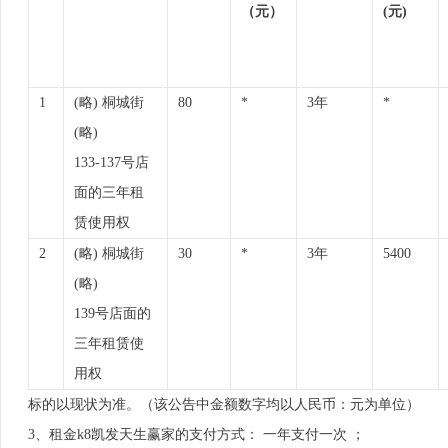
（元）
(元)
1
(略) 桐城街
80
*
3年
*
(略)
133-137号店
面的三年租
赁使用权
2
(略) 桐城街
30
*
3年
5400
(略)
139号店面的
三年租赁使
用权
标的以现状为准。（该公告中金额数字均以人民币：元为单位）
3、租金k8凯发天生赢家的支付方式： 一年支付一次 ；