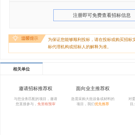
注册即可免费查看招标信息
为保证您能够顺利投标，请在投标或购买招标
标代理机构或招标人的解释为准。
相关单位
邀请招标推荐权
面向业主推荐权
与您业务匹配的项目，邀请
急需采购大批设备或材料的
对
您直接参与，
免资格预审
项目，我们
优先推荐
目