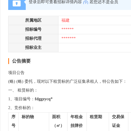
登录后即可查看招标详情内容
若您还不是会员
所属地区
福建
招标编号
******
招标代理
*******
招标业主
公告摘要
项目公告
(略) (略) 委托，现对以下租赁标的广泛征集承租人，特公告如下：
一、 租赁标的：
1、项目编号：
f
dggzycq*
2、竞价标的：
序
标的物
面积
年租金
租赁期
交易保
号
（㎡）
挂牌价
证金