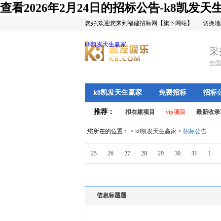
查看2026年2月24日的招标公告-k8凯发天
您好,欢迎您来到福建招标网【旗下网站】
切换地
k8凯发天生赢家
采
全国
k8凯发天生赢家
免费招标
招标
推荐：
拟在建项目
vip项目
最新收录
您所在的位置： >
k8凯发天生赢家
>
招标公告
25
26
27
28
29
30
31
1
信息标题题