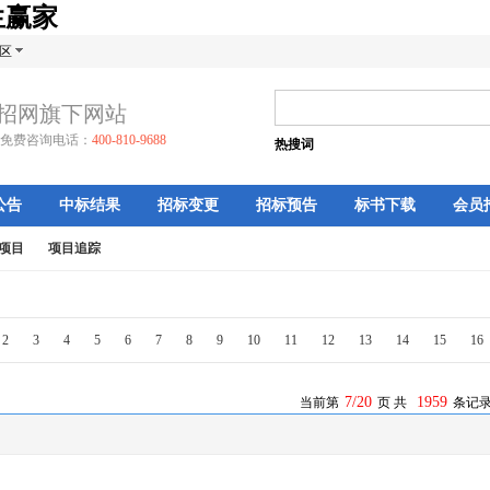
生赢家
区
招网旗下网站
免费咨询电话：
400-810-9688
热搜词
公告
中标结果
招标变更
招标预告
标书下载
会员
项目
项目追踪
2
3
4
5
6
7
8
9
10
11
12
13
14
15
16
7/20
1959
当前第
页 共
条记