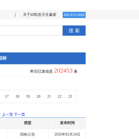
|
关于k8凯发天生赢家
400-810-9688
搜 索
招标
202453
昨日已发信息
条
17
18
19
20
21
22
23
录
上一页
下一页
类型
发布时间
招标公告
2026年02月24日