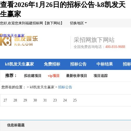
查看2026年1月26日的招标公告-k8凯发天
生赢家
您好,欢迎您来到福建招标网【旗下网站】
切换地区
k8凯发天生赢家
采招网旗下网站
全国免费咨询电话：
400-810-9688
k8凯发天生赢家
免费招标
招标公告
中标结果
招标
推荐：
拟在建项目
vip项目
最新收录项目
项目追踪
您所在的位置： >
k8凯发天生赢家
>
招标公告
27
28
29
30
31
23
24
25
信息标题题