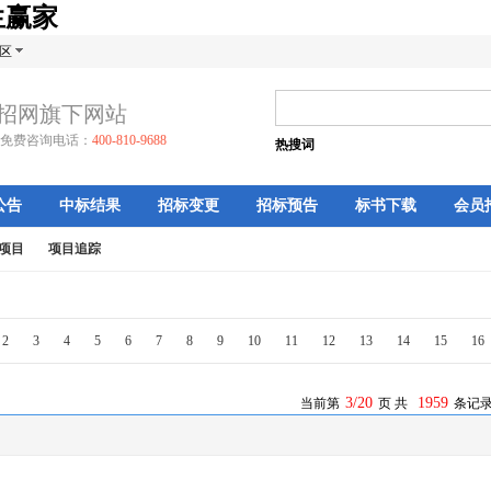
生赢家
区
招网旗下网站
免费咨询电话：
400-810-9688
热搜词
公告
中标结果
招标变更
招标预告
标书下载
会员
项目
项目追踪
2
3
4
5
6
7
8
9
10
11
12
13
14
15
16
3/20
1959
当前第
页 共
条记