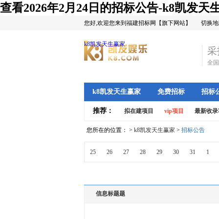
查看2026年2月24日的招标公告-k8凯发天
您好,欢迎您来到福建招标网【旗下网站】
切换地
k8凯发天生赢家
采
全国
k8凯发天生赢家
免费招标
招标
推荐：
拟在建项目
vip项目
最新收录
您所在的位置： >
k8凯发天生赢家
>
招标公告
25
26
27
28
29
30
31
1
信息标题题