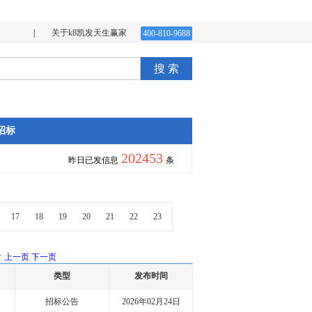
|
关于k8凯发天生赢家
400-810-9688
搜 索
招标
202453
昨日已发信息
条
17
18
19
20
21
22
23
录
上一页
下一页
类型
发布时间
招标公告
2026年02月24日