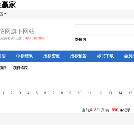
生赢家
区
招网旗下网站
免费咨询电话：
400-810-9688
热搜词
公告
中标结果
招标变更
招标预告
标书下载
会员
项目
项目追踪
1
2
3
4
5
6
7
8
9
10
11
12
13
14
15
8/9
890
当前第
页 共
条记录