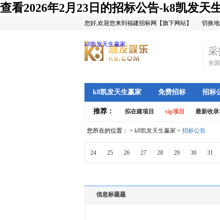
查看2026年2月23日的招标公告-k8凯发天
您好,欢迎您来到福建招标网【旗下网站】
切换地
k8凯发天生赢家
采
全国
k8凯发天生赢家
免费招标
招标
推荐：
拟在建项目
vip项目
最新收录
您所在的位置： >
k8凯发天生赢家
>
招标公告
24
25
26
27
28
29
30
31
信息标题题