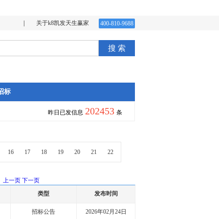
|
关于k8凯发天生赢家
400-810-9688
搜 索
招标
202453
昨日已发信息
条
16
17
18
19
20
21
22
上一页
下一页
类型
发布时间
招标公告
2026年02月24日