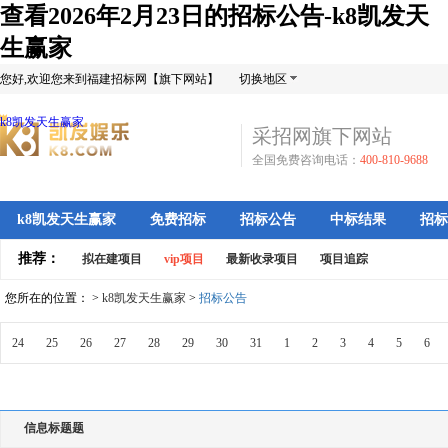
查看2026年2月23日的招标公告-k8凯发天
生赢家
您好,欢迎您来到福建招标网【旗下网站】
切换地区
k8凯发天生赢家
采招网旗下网站
全国免费咨询电话：
400-810-9688
k8凯发天生赢家
免费招标
招标公告
中标结果
招标
推荐：
拟在建项目
vip项目
最新收录项目
项目追踪
您所在的位置： >
k8凯发天生赢家
>
招标公告
24
25
26
27
28
29
30
31
1
2
3
4
5
6
信息标题题