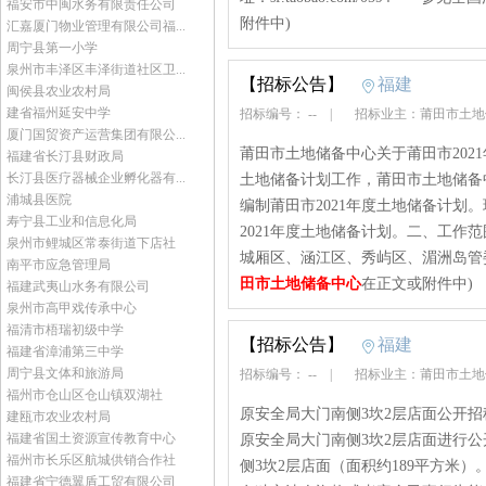
福安市中闽水务有限责任公司
附件中)
汇嘉厦门物业管理有限公司福...
周宁县第一小学
泉州市丰泽区丰泽街道社区卫...
【招标公告】
福建
闽侯县农业农村局
建省福州延安中学
招标编号： --
|
招标业主：莆田市土
厦门国贸资产运营集团有限公...
莆田市土地储备中心关于莆田市202
福建省长汀县财政局
长汀县医疗器械企业孵化器有...
土地储备计划工作，莆田市土地储备
浦城县医院
编制莆田市2021年度土地储备计划
寿宁县工业和信息化局
2021年度土地储备计划。二、工作
泉州市鲤城区常泰街道下店社
城厢区、涵江区、秀屿区、湄洲岛管委
南平市应急管理局
田市土地储备中心
在正文或附件中)
福建武夷山水务有限公司
泉州市高甲戏传承中心
福清市梧瑞初级中学
【招标公告】
福建
福建省漳浦第三中学
周宁县文体和旅游局
招标编号： --
|
招标业主：莆田市土
福州市仓山区仓山镇双湖社
原安全局大门南侧3坎2层店面公开
建瓯市农业农村局
福建省国土资源宣传教育中心
原安全局大门南侧3坎2层店面进行
福州市长乐区航城供销合作社
侧3坎2层店面（面积约189平方米
福建省宁德翼盾工贸有限公司