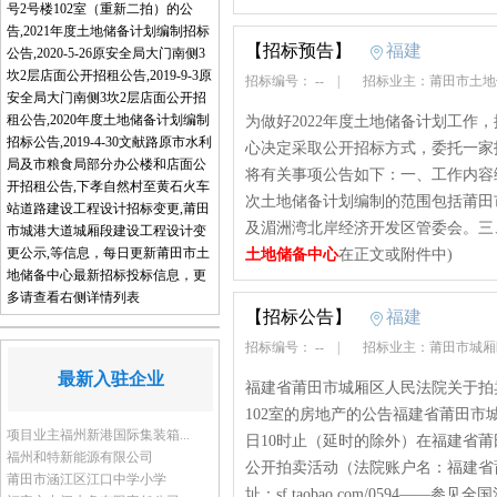
号2号楼102室（重新二拍）的公
告,2021年度土地储备计划编制招标
【招标预告】
福建
公告,2020-5-26原安全局大门南侧3
坎2层店面公开招租公告,2019-9-3原
招标编号： --
|
招标业主：莆田市土
安全局大门南侧3坎2层店面公开招
租公告,2020年度土地储备计划编制
为做好2022年度土地储备计划工作，
招标公告,2019-4-30文献路原市水利
心决定采取公开招标方式，委托一家技
局及市粮食局部分办公楼和店面公
将有关事项公告如下：一、工作内容编
开招租公告,下孝自然村至黄石火车
次土地储备计划编制的范围包括莆田
站道路建设工程设计招标变更,莆田
及湄洲湾北岸经济开发区管委会。三、
市城港大道城厢段建设工程设计变
更公示,等信息，每日更新莆田市土
土地储备中心
在正文或附件中)
地储备中心最新招标投标信息，更
多请查看右侧详情列表
【招标公告】
福建
招标编号： --
|
招标业主：莆田市城
最新入驻企业
福建省莆田市城厢区人民法院关于拍卖
102室的房地产的公告福建省莆田市城厢
项目业主福州新港国际集装箱...
日10时止（延时的除外）在福建省
福州和特新能源有限公司
公开拍卖活动（法院账户名：福建省
莆田市涵江区江口中学小学
址：sf.taobao.com/0594——参见全国法院