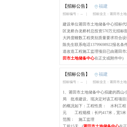
【招标公告】
福建
招标编号： --
|
招标业主：莆田市土
建设单位莆田市土地储备中心招标代
区龙桥办龙桥村总投资570万元招
大跨度幢数工程类别质量要求符合设
陈先生联系电话13799698922
道改造工程施工监理项目已由莆田市水
田市土地储备中心
在正文或附件中)
【招标公告】
福建
招标编号： --
|
招标业主：莆田市土
1、莆田市土地储备中心拟建的西山
局 批准建设。现决定对该工程项目
的概况如下：工程性质： 
元 工程规模：长约417
范围： 施工监理 建设地
工前15天...(
莆田市土地储备中心
在正