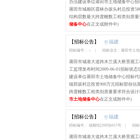
办法建设单位莆田市土地储备中心招
莆田市城厢区霞林办坂头村总投资5
结构层数最大跨度幢数工程类别质量要求合
储备中心
在正文或附件中)
【招标公告】
福建
招标编号： --
|
招标业主：莆田市土
莆田市城港大道跨木兰溪大桥景观工程
工监理发布时间2009-06-01招
建设单位莆田市土地储备中心招标代
镇郑坂村总投资900万元招标部份
跨度幢数工程类别质量要求符合设计和
市土地储备中心
在正文或附件中)
【招标公告】
福建
招标编号： 福顺恒[2009]b015号
|
招标
莆田市城港大道跨木兰溪大桥景观