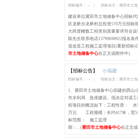
招标编号： --
|
招标业主：莆田市土
建设单位莆田市土地储备中心招标代
区龙桥办龙桥村总投资570万元招
大跨度幢数工程类别质量要求符合设
陈先生联系电话13799698922
道改造工程施工监理项目(重新招标)已
市土地储备中心
在正文或附件中)
【招标公告】
福建
招标编号： --
|
招标业主：莆田市土
1、莆田市土地储备中心拟建的西山
市水利局 批准建设。现决定对该工
程项目的概况如下：工程性
万元 工程规模：长约41
标范围： 施工监理 建
期：...(
莆田市土地储备中心
在正文或