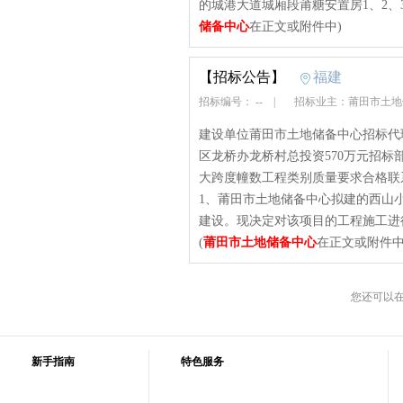
的城港大道城厢段莆糖安置房1、2、3
储备中心
在正文或附件中)
【招标公告】
福建
招标编号： --
|
招标业主：莆田市土
建设单位莆田市土地储备中心招标代
区龙桥办龙桥村总投资570万元招
大跨度幢数工程类别质量要求合格联系人
1、莆田市土地储备中心拟建的西山
建设。现决定对该项目的工程施工进行
(
莆田市土地储备中心
在正文或附件中
您还可以
新手指南
特色服务