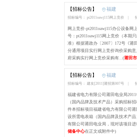
【招标公告】
福建
招标编号： pt2011oawj115网上竞价
|
招
网上竞价-pt2011oawj115办公设备
号：pt2011oawj115网上竞价（本
准）根据莆政办〔2007〕172号
分通用项目实行网上竞价询价采购意见
府采购实行网上竞价采购有...(
莆田市
【招标公告】
福建
招标编号： 建友[2011]莆招第007号
|
招
福建省电力有限公司莆田电业局201
（国内品牌及技术产品）采购招标招标公
件本招标项目福建省电力有限公司莆田
设所需电表箱（国内品牌及技术产品
有限公司莆田电业局，现对该项目进行公
储备中心
在正文或附件中)