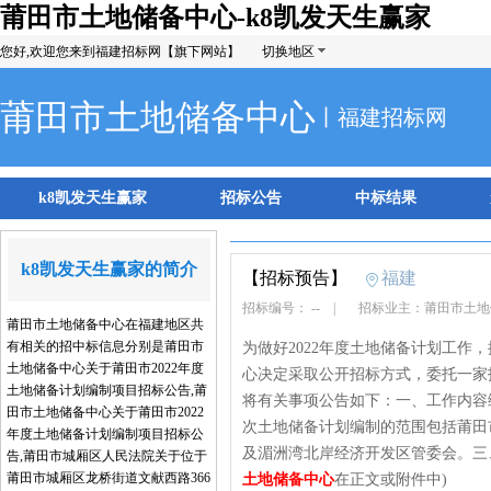
莆田市土地储备中心-k8凯发天生赢家
您好,欢迎您来到福建招标网【旗下网站】
切换地区
莆田市土地储备中心
丨福建招标网
k8凯发天生赢家
招标公告
中标结果
k8凯发天生赢家的简介
【招标预告】
福建
招标编号： --
|
招标业主：莆田市土
莆田市土地储备中心在福建地区共
有相关的招中标信息分别是莆田市
为做好2022年度土地储备计划工作，
土地储备中心关于莆田市2022年度
心决定采取公开招标方式，委托一家技
土地储备计划编制项目招标公告,莆
将有关事项公告如下：一、工作内容编
田市土地储备中心关于莆田市2022
次土地储备计划编制的范围包括莆田
年度土地储备计划编制项目招标公
及湄洲湾北岸经济开发区管委会。三、
告,莆田市城厢区人民法院关于位于
莆田市城厢区龙桥街道文献西路366
土地储备中心
在正文或附件中)