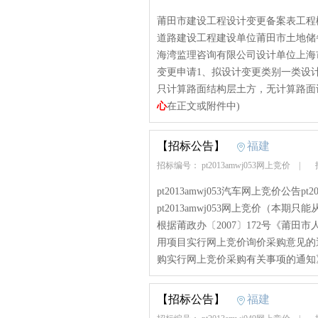
莆田市建设工程设计变更备案表工程
道路建设工程建设单位莆田市土地储
海湾监理咨询有限公司设计单位上海市政
变更申请1、拟设计变更类别一类设计变更
只计算路面结构层土方，无计算路面设
心
在正文或附件中)
【招标公告】
福建
招标编号： pt2013amwj053网上竞价
|
招
pt2013amwj053汽车网上竞价公告p
pt2013amwj053网上竞价（本期只
根据莆政办〔2007〕172号《莆
用项目实行网上竞价询价采购意见的通
购实行网上竞价采购有关事项的通知》.
【招标公告】
福建