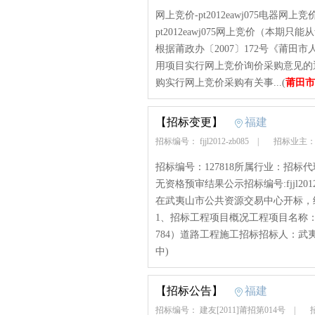
网上竞价-pt2012eawj075电器网上
pt2012eawj075网上竞价（本期只
根据莆政办〔2007〕172号《莆
用项目实行网上竞价询价采购意见的通
购实行网上竞价采购有关事...(
莆田市
【招标变更】
福建
招标编号： fjjl2012-zb085
|
招标业主：
招标编号：127818所属行业：招
无资格预审结果公示招标编号:fjjl2012
在武夷山市公共资源交易中心开标，
1、招标工程项目概况工程项目名称：武
784）道路工程施工招标招标人：武夷山
中)
【招标公告】
福建
招标编号： 建友[2011]莆招第014号
|
招