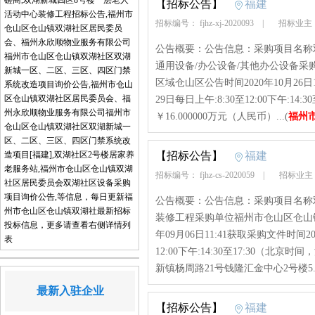
磋商,双湖新城四区8号楼一层老人
【招标公告】
福建
活动中心装修工程招标公告,福州市
招标编号： fjhz-xj-2020093
|
招标业主
仓山区仓山镇双湖社区居民委员
会、福州永欣顺物业服务有限公司
公告概要：公告信息：采购项目名称
福州市仓山区仓山镇双湖社区双湖
通用设备/办公设备/其他办公设备
新城一区、二区、三区、四区门禁
区域仓山区公告时间2020年10月26日1
系统改造项目询价公告,福州市仓山
区仓山镇双湖社区居民委员会、福
29日每日上午:8:30至12:00下午:
州永欣顺物业服务有限公司福州市
￥16.000000万元（人民币）...(
福州
仓山区仓山镇双湖社区双湖新城一
区、二区、三区、四区门禁系统改
造项目[福建],双湖社区2号楼居家养
【招标公告】
福建
老服务站,福州市仓山区仓山镇双湖
招标编号： fjhz-cs-2020059
|
招标业主
社区居民委员会双湖社区设备采购
项目询价公告,等信息，每日更新福
公告概要：公告信息：采购项目名称
州市仓山区仓山镇双湖社最新招标
装修工程采购单位福州市仓山区仓山镇
投标信息，更多请查看右侧详情列
年09月06日11:41获取采购文件时间202
表
12:00下午:14:30至17:30
新镇杨周路21号钱隆汇金中心2号楼5..
最新入驻企业
【招标公告】
福建