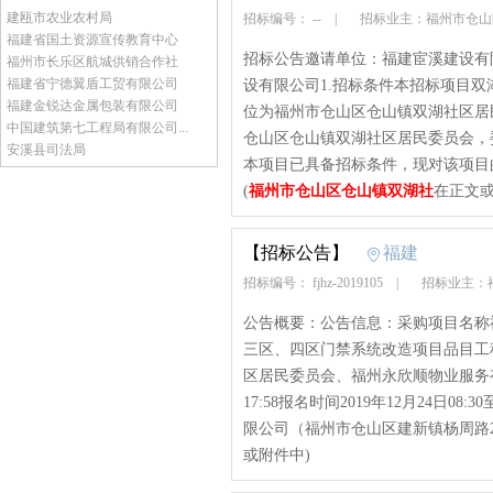
建瓯市农业农村局
招标编号： --
|
招标业主：福州市仓山
福建省国土资源宣传教育中心
招标公告邀请单位：福建宦溪建设有
福州市长乐区航城供销合作社
福建省宁德翼盾工贸有限公司
设有限公司1.招标条件本招标项目
福建金锐达金属包装有限公司
位为福州市仓山区仓山镇双湖社区居
中国建筑第七工程局有限公司...
仓山区仓山镇双湖社区居民委员会，
安溪县司法局
本项目已具备招标条件，现对该项目的施
(
福州市仓山区仓山镇双湖社
在正文或
【招标公告】
福建
招标编号： fjhz-2019105
|
招标业主：
公告概要：公告信息：采购项目名称
三区、四区门禁系统改造项目品目工
区居民委员会、福州永欣顺物业服务有
17:58报名时间2019年12月24日08
限公司（福州市仓山区建新镇杨周路21
或附件中)