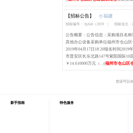
【招标公告】
福建
招标编号： fjyhzb（2019
|
招标业主：
公告概要：公告信息：采购项目名称双
其他办公设备采购单位福州市仓山区
2019年04月17日18:20报名时间2019
市晋安区长乐北路147号紫阳国际10层10
￥14.610000万元（...(
福州市仓山区
您还可以
新手指南
特色服务