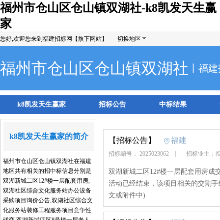
福州市仓山区仓山镇双湖社-k8凯发天生赢
家
您好,欢迎您来到福建招标网【旗下网站】
切换地区
福州市仓山区仓山镇双湖社
丨福建
k8凯发天生赢家
招标公告
中标结果
k8凯发天生赢家的简介
【招标公告】
福建
招标编号： 2025023062
|
招标业主：福
福州市仓山区仓山镇双湖社在福建
地区共有相关的招中标信息分别是
双湖新城二区12#楼一层配套用房成交
双湖新城二区12#楼一层配套用房,
活动已经结束，该项目相关的交割手
双湖社区综合文化服务站办公设备
文或附件中)
采购项目询价公告,双湖社区综合文
化服务站装修工程服务项目竞争性