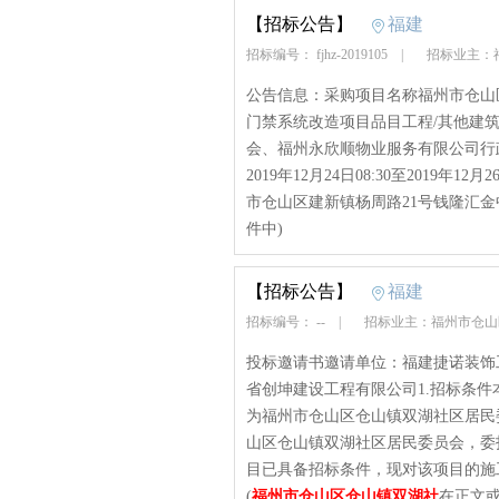
【招标公告】
福建
招标编号： fjhz-2019105
|
招标业主：
公告信息：采购项目名称福州市仓山
门禁系统改造项目品目工程/其他建
会、福州永欣顺物业服务有限公司行政区
2019年12月24日08:30至2019
市仓山区建新镇杨周路21号钱隆汇金中心
件中)
【招标公告】
福建
招标编号： --
|
招标业主：福州市仓山
投标邀请书邀请单位：福建捷诺装饰
省创坤建设工程有限公司1.招标条
为福州市仓山区仓山镇双湖社区居民
山区仓山镇双湖社区居民委员会，委
目已具备招标条件，现对该项目的施工进
(
福州市仓山区仓山镇双湖社
在正文或