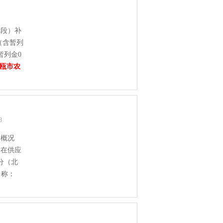
标段）补
（含暂列
暂列金0
瓯市农
18
目概况
潜在供应
分（北
名称：