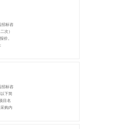
远招标咨
（二次）
加报价。
：
远招标咨
（以下简
项目名
.采购内