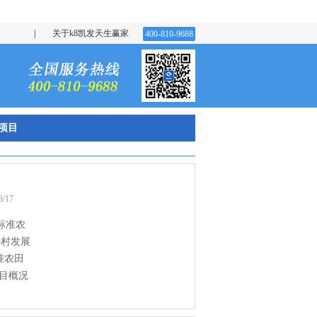
|
关于k8凯发天生赢家
400-810-9688
项目
3/17
高标准农
乡村发展
准农田
目概况