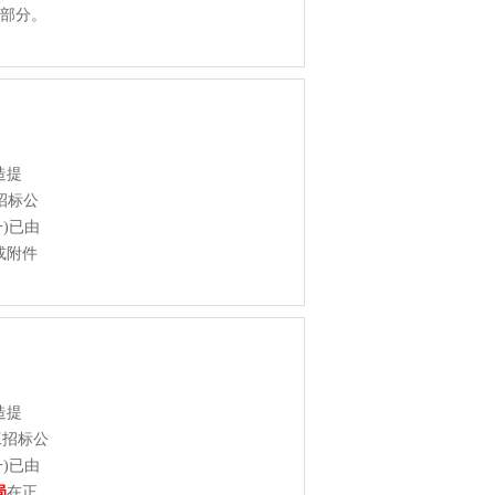
成部分。
造提
招标公
)已由
或附件
造提
工招标公
)已由
局
在正