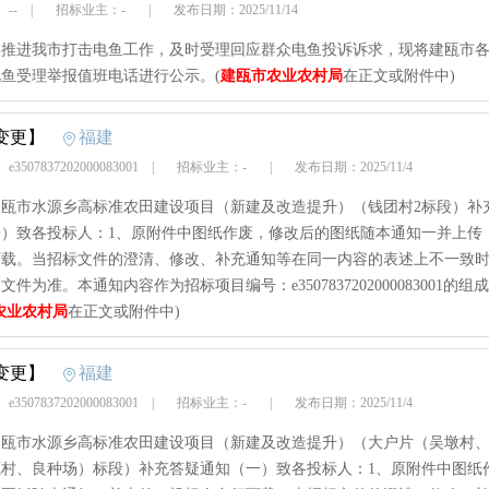
 --
|
招标业主：-
|
发布日期：2025/11/14
实推进我市打击电鱼工作，及时受理回应群众电鱼投诉诉求，现将建瓯市
鱼受理举报值班电话进行公示。(
建瓯市农业农村局
在正文或附件中)
变更】
福建
3507837202000083001
|
招标业主：-
|
发布日期：2025/11/4
年建瓯市水源乡高标准农田建设项目（新建及改造提升）（钱团村2标段）补
一）致各投标人：1、原附件中图纸作废，修改后的图纸随本通知一并上传
下载。当招标文件的澄清、修改、补充通知等在同一内容的表述上不一致
文件为准。本通知内容作为招标项目编号：e3507837202000083001的组
农业农村局
在正文或附件中)
变更】
福建
3507837202000083001
|
招标业主：-
|
发布日期：2025/11/4
年建瓯市水源乡高标准农田建设项目（新建及改造提升）（大户片（吴墩村
源村、良种场）标段）补充答疑通知（一）致各投标人：1、原附件中图纸