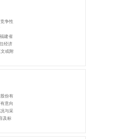
用竞争性
简
托福建省
任经济
正文或附
4
信股份有
请有意向
概况与采
容及标