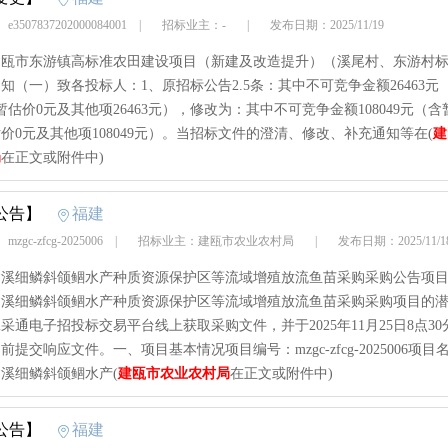
3507837202000084001
|
招标业主：-
|
发布日期：2025/11/19
年建瓯市东游镇高标准农田建设项目（新建及改造提升）（溪尾村、东游村
知（一）致各投标人：1、原招标公告2.5条：其中不可竞争金额26463元
暂估价0元及其他项26463元），修改为：其中不可竞争金额108049元（含
价0元及其他项108049元）。当招标文件的澄清、修改、补充通知等在(
建
局
在正文或附件中)
公告】
福建
zgc-zfcg-2025006
|
招标业主：建瓯市农业农村局
|
发布日期：2025/11/
年建溪细鳞斜颌鲴水产种质资源保护区等流域增殖放流鱼苗采购采购公告项
年建溪细鳞斜颌鲴水产种质资源保护区等流域增殖放流鱼苗采购采购项目的
采通电子招投标交易平台线上获取采购文件，并于2025年11月25日8点30
前提交响应文件。一、项目基本情况项目编号：mzgc-zfcg-2025006项目
年建溪细鳞斜颌鲴水产(
建瓯市农业农村局
在正文或附件中)
公告】
福建