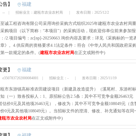
公告】
福建
 --
|
招标业主：建瓯市农业农村局
|
发布日期：2025/12/2
至诚工程咨询有限公司采用询价采购方式组织2025年建瓯市农业农村局
采购项目（以下简称：“本项目”）的采购活动，现欢迎你单位前来参加报价
/2.项目编号：zc[np]-20250663.询价内容及要求：详见《采购标的一
章》。4.供应商的资格要求4.1法定条件：符合《中华人民共和国政府采
第一款规定的条件。(
建瓯市农业农村局
在正文或附件中)
变更】
福建
3507837202000084001
|
招标业主：-
|
发布日期：2025/11/19
年建瓯市东游镇高标准农田建设项目（新建及改造提升）（溪尾村、东游村
知（一）致各投标人：1、原招标公告2.5条：其中不可竞争金额26463元
暂估价0元及其他项26463元），修改为：其中不可竞争金额108049元（含
价0元及其他项108049元）。当招标文件的澄清、修改、补充通知等在同
建瓯市农业农村局
在正文或附件中)
变更】
福建