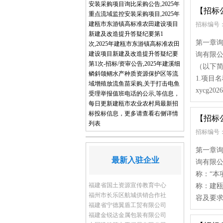
安装采购项目询比采购公告,2025年
【招标
重点流域监控安装采购项目,2025年
建瓯市东游镇高标准农田建设项目
招标编号： x
新建及改造提升答疑纪要第1
第一章询
次,2025年建瓯市东游镇高标准农田
建设项目新建及改造提升答疑纪要
询有限公
第1次-招标/资审公告,2025年建溪细
（以下简
鳞斜颌鲴水产种质资源保护区等流
1.项目
域增殖放流鱼苗采购,关于打击电鱼
xycg2
受理举报值班电话的公示,等信息，
每日更新建瓯市农业农村局最新招
标投标信息，更多请查看右侧详情
【招标
列表
招标编号： x
第一章询
最新入驻企业
询有限公
称：“本
福建省国土资源宣传教育中心
称：建瓯
福州市长乐区航城供销合作社
容及要求
福建省宁德翼盾工贸有限公司
福建金锐达金属包装有限公司