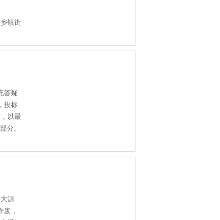
各乡镇街
充答疑
，投标
时，以最
成部分。
、大源
作废，