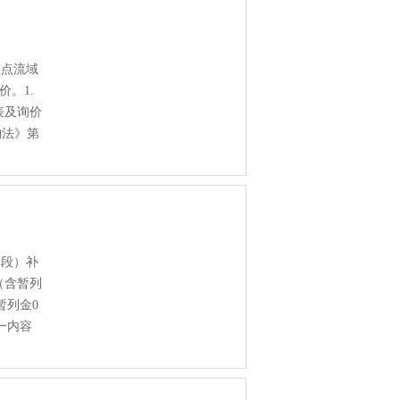
重点流域
。1.
览表及询价
购法》第
标段）补
（含暂列
暂列金0
一内容