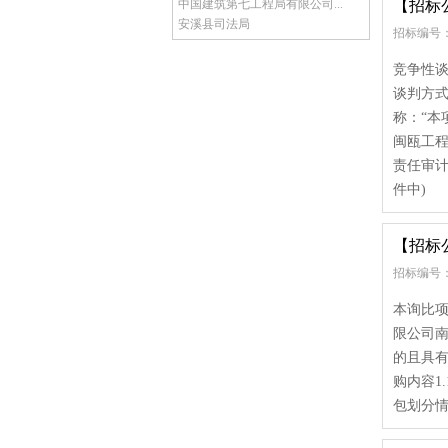
中国建筑第七工程局有限公司...
【招标
安溪县司法局
招标编号： f
竞争性
谈判方
称：“本
闽瓯工程
责任审计第
件中)
【招标
招标编号：
本询比
限公司
的且具
购内容1
包划分情