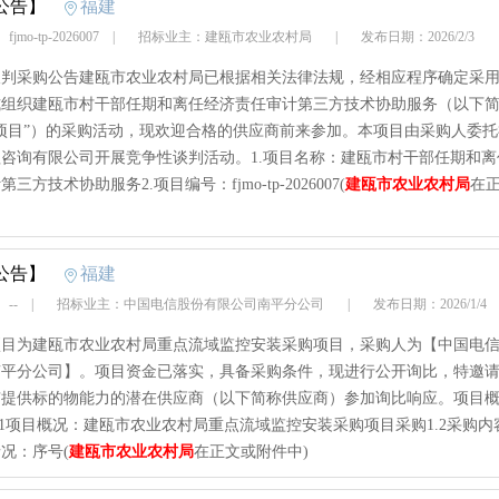
公告】
福建
jmo-tp-2026007
|
招标业主：建瓯市农业农村局
|
发布日期：2026/2/3
谈判采购公告建瓯市农业农村局已根据相关法律法规，经相应程序确定采
式组织建瓯市村干部任期和离任经济责任审计第三方技术协助服务（以下
项目”）的采购活动，现欢迎合格的供应商前来参加。本项目由采购人委
咨询有限公司开展竞争性谈判活动。1.项目名称：建瓯市村干部任期和离
三方技术协助服务2.项目编号：fjmo-tp-2026007(
建瓯市农业农村局
在
公告】
福建
 --
|
招标业主：中国电信股份有限公司南平分公司
|
发布日期：2026/1/
项目为建瓯市农业农村局重点流域监控安装采购项目，采购人为【中国电
南平分公司】。项目资金已落实，具备采购条件，现进行公开询比，特邀
有提供标的物能力的潜在供应商（以下简称供应商）参加询比响应。项目
.1项目概况：建瓯市农业农村局重点流域监控安装采购项目采购1.2采购内
况：序号(
建瓯市农业农村局
在正文或附件中)