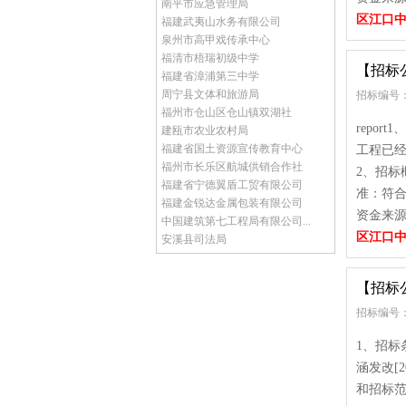
南平市应急管理局
区江口
福建武夷山水务有限公司
泉州市高甲戏传承中心
福清市梧瑞初级中学
【招标
福建省漳浦第三中学
周宁县文体和旅游局
招标编号：
福州市仓山区仓山镇双湖社
repo
建瓯市农业农村局
福建省国土资源宣传教育中心
工程已经
福州市长乐区航城供销合作社
2、招标
福建省宁德翼盾工贸有限公司
准：符
福建金锐达金属包装有限公司
资金来源
中国建筑第七工程局有限公司...
区江口
安溪县司法局
【招标
招标编号：
1、招
涵发改[
和招标