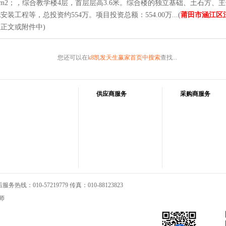
.117m2；，综合教学楼4层，首层层高3.6米。综合楼的独立基础、土石方、
安装工程等，总投资约554万。项目投资总额：554.00万...(
莆田市涵江区
正文或附件中)
您还可以在
k8凯发天生赢家首页中搜索
查找...
供应商服务
采购商服务
热线：010-57219779 传真：010-88123823
师