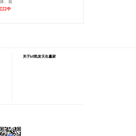
主体、装
江口中
关于k8凯发天生赢家