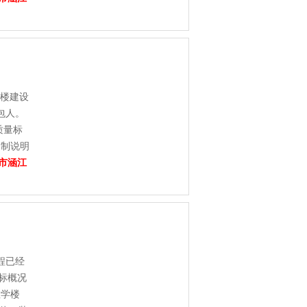
学楼建设
包人。
质量标
编制说明
市涵江
程已经
招标概况
教学楼