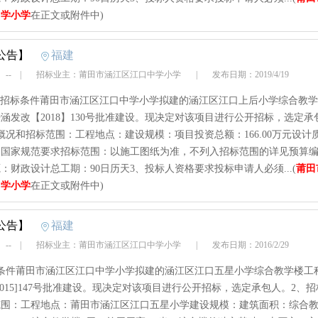
中学小学
在正文或附件中)
公告】
福建
 --
|
招标业主：莆田市涵江区江口中学小学
|
发布日期：2019/4/19
rt1、招标条件莆田市涵江区江口中学小学拟建的涵江区江口上后小学综合教
涵发改【2018】130号批准建设。现决定对该项目进行公开招标，选定承
概况和招标范围：工程地点：建设规模：项目投资总额：166.00万元设计
合国家规范要求招标范围：以施工图纸为准，不列入招标范围的详见预算
：财政设计总工期：90日历天3、投标人资格要求投标申请人必须...(
莆田
中学小学
在正文或附件中)
公告】
福建
 --
|
招标业主：莆田市涵江区江口中学小学
|
发布日期：2016/2/29
标条件莆田市涵江区江口中学小学拟建的涵江区江口五星小学综合教学楼工
2015]147号批准建设。现决定对该项目进行公开招标，选定承包人。2、
范围：工程地点：莆田市涵江区江口五星小学建设规模：建筑面积：综合