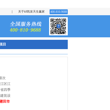
|
关于k8凯发天生赢家
400-810-9688
项目
读次
涵江区江
建省四季
欣建筑设
莆田市