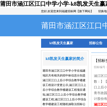
莆田市涵江区江口中学小学-k8凯发天生赢
您好,欢迎您来到福建招标网【旗下网站】
切换地
莆田市涵江区江口
k8凯发天生赢家
招标公告
k8凯发天生赢家的简介
【招标
招标编号：
莆田市涵江区江口中学小学在福建
地区共有相关的招中标信息分别是
涵江区江
涵江区江口上后小学综合教学楼建
数：】
设工程设计变更公示,涵江区江口上
口上后
后小学综合教学楼建设工程项目通
青市政
知,涵江区江口上后小学综合教学楼
计股份有
建设工程,涵江区江口上后小学综合
教学楼建设工程随机抽取法招标公
涵江区