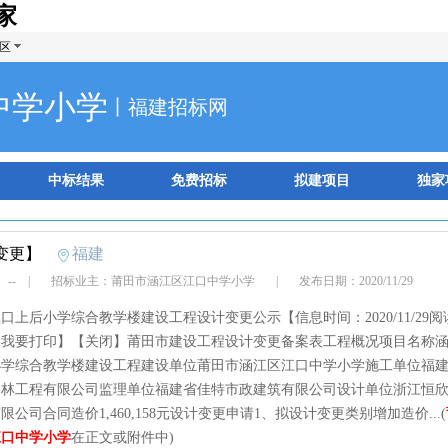
家
区
中学小学
丨福建招标网
中标结果
免费招标
拟建项目
独家
变更】
福建
 --
|
招标业主：莆田市涵江区江口中学小学
|
发布日期：2020/11/29
口上后小学综合教学楼建设工程设计变更公示【信息时间：2020/11/29阅
【我要打印】【关闭】莆田市建设工程设计变更备案表工程概况项目名称
小学综合教学楼建设工程建设单位莆田市涵江区江口中学小学施工单位福
园林工程有限公司监理单位福建省佳特市政建筑有限公司设计单位浙江恒
限公司合同造价1,460,158元设计变更申请1、拟设计变更类别增加造价...(
江口中学小学
在正文或附件中)