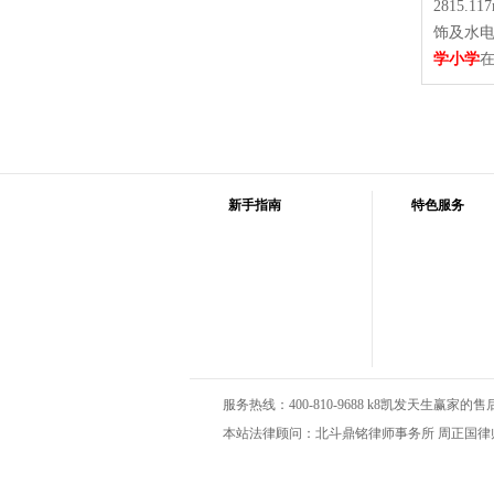
2815
饰及水电
学小学
在
新手指南
特色服务
服务热线：400-810-9688 k8凯发天生赢家的售后服务
本站法律顾问：北斗鼎铭律师事务所 周正国律