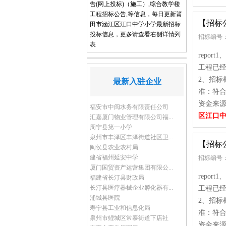
告(网上投标)（施工）,综合教学楼
工程招标公告,等信息，每日更新莆
【招标
田市涵江区江口中学小学最新招标
投标信息，更多请查看右侧详情列
招标编号：
表
repo
工程已经
2、招标
最新入驻企业
准：符
资金来源
福安市中闽水务有限责任公司
区江口
汇嘉厦门物业管理有限公司福...
周宁县第一小学
泉州市丰泽区丰泽街道社区卫...
【招标
闽侯县农业农村局
建省福州延安中学
招标编号：
厦门国贸资产运营集团有限公...
repo
福建省长汀县财政局
长汀县医疗器械企业孵化器有...
工程已经
浦城县医院
2、招标
寿宁县工业和信息化局
准：符
泉州市鲤城区常泰街道下店社
资金来源