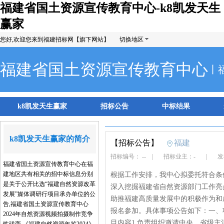
福建省国土资源宣传教育中心-k8凯发天生
赢家
您好,欢迎您来到福建招标网【旗下网站】
切换地区
福建省国土资源宣传教育中心
丨
k8凯发天生赢家
招标公告
中标结果
k8凯发天生赢家的简介
【招标公告】
福建
招标编号： --
|
招标业主：-
|
发布
福建省国土资源宣传教育中心在福
建地区共有相关的招中标信息分别
根据工作安排，我中心拟委托符合条
是关于公开比选“福建自然资源改革
深入挖掘福建省自然资源部门工作亮
发展”媒体调研行项目承办单位的公
助推福建高质量发展中的积极作为和
告,福建省国土资源宣传教育中心
报名参加。具体事项公告如下：一、
2024年自然资源视频拍摄制作竞争
目内容1.负责组织邀请中央、省级主