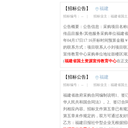
【招标公告】
福建
招标编号： --
|
招标业主：福建省国
公告概要：公告信息：采购项目名称
传品目服务/其他服务采购单位福建省
年04月17日17:16开标时间预算金额
的联系方式：项目联系人小刘项目联系电话
宣传教育中心采购单位地址鼓楼区湖东
(
福建省国土资源宣传教育中心
在正文
【招标公告】
福建
招标编号： --
|
招标业主：福建省国
福建省政府采购合同编制说明1、签
华人民共和国合同法》。2、签订合
列相应内容。招标文件第五章已有规
第五章未作规定的，双方可通过友好
乙方：福建日报社中型企业无根据招标编号为[35