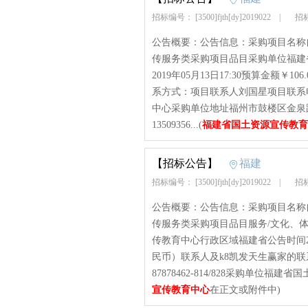
招标编号： [3500]fjth[dy]2019022
|
招标
公告概要：公告信息：采购项目名称
传服务类采购项目品目采购单位福建
2019年05月13日17:30预算金额￥
系方式：项目联系人刘国星项目联系电话
中心采购单位地址福州市鼓楼区金泉路
13509356...(
福建省国土资源宣传教育
【招标公告】
福建
招标编号： [3500]fjth[dy]2019022
|
招标
公告概要：公告信息：采购项目名称
传服务类采购项目品目服务/文化、
传教育中心行政区域福建省公告时间2019年
民币）联系人及k8凯发天生赢家的联
87878462-814/828采购单位福
宣传教育中心
在正文或附件中)