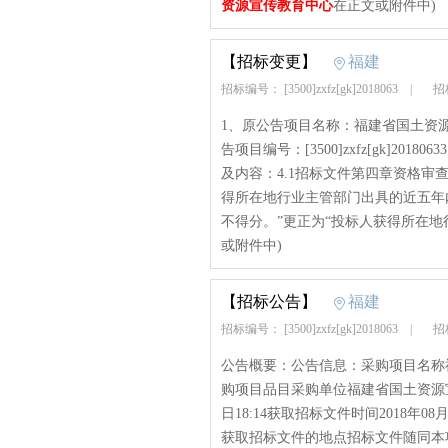
资源宣传教育中心
在正文或附件中)
【招标变更】
福建
招标编号： [3500]zxfz[gk]2018063
|
招标
1、原公告项目名称：福建省国土资
告项目编号：[3500]zxfz[gk]201
及内容：4.1招标文件第四章资格审
得所在地行业主管部门出具的近五年
不得分。”更正为“投标人获得所在地行
或附件中)
【招标公告】
福建
招标编号： [3500]zxfz[gk]2018063
|
招标
公告概要：公告信息：采购项目名称
购项目品目采购单位福建省国土资源宣
日18:14获取招标文件时间2018年08月0
获取招标文件的地点招标文件随同本