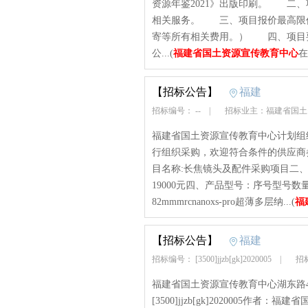
资源年鉴2021》出版印刷。 二
相关服务。 三、项目报价最高限价
寄等所有相关费用。） 四、项目
公...(
福建省国土资源宣传教育中心
在
【招标公告】
福建
招标编号： --
|
招标业主：福建省国
福建省国土资源宣传教育中心计划组
行组织采购，欢迎符合条件的供应商
目名称:长焦镜头及配件采购项目二
19000元四、产品型号：序号型号数量1佳能/can
82mmmrcnanoxs-pro超薄多层纳...(
福
【招标公告】
福建
招标编号： [3500]jjzb[gk]2020005
|
招标
福建省国土资源宣传教育中心湖东路
[3500]jjzb[gk]2020005作者：