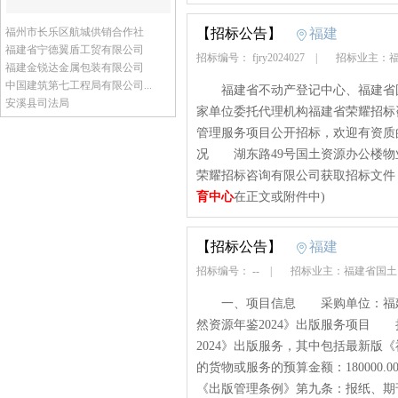
福州市长乐区航城供销合作社
【招标公告】
福建
福建省宁德翼盾工贸有限公司
招标编号： fjry2024027
|
招标业主：福
福建金锐达金属包装有限公司
中国建筑第七工程局有限公司...
福建省不动产登记中心、福建省国
安溪县司法局
家单位委托代理机构福建省荣耀招标
管理服务项目公开招标，欢迎有资
况 湖东路49号国土资源办公楼物
荣耀招标咨询有限公司获取招标文件，并于
育中心
在正文或附件中)
【招标公告】
福建
招标编号： --
|
招标业主：福建省国
一、项目信息 采购单位：福建
然资源年鉴2024》出版服务项目
2024》出版服务，其中包括最新
的货物或服务的预算金额：18000
《出版管理条例》第九条：报纸、期