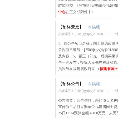
87679372、87679352采购单位福
中心
在正文或附件中)
【招标变更】
福建
招标编号： [3500]fjys[dy]2018009
|
招标
1、原公告项目名称：国土资源政策
公告项目编号：[3500]fjys[dy]20
及内容：5、更正（补充）后购买采
告一并发布；投标人应先在福建省政府采购网(h
员账号在福建省政府采...(
福建省国土
【招标公告】
福建
招标编号： [3500]fjys[dy]2018009
|
招标
公告概要：公告信息：采购项目名称
宣传项目品目采购单位福建省国土资源
25日17:14预算金额￥160万元