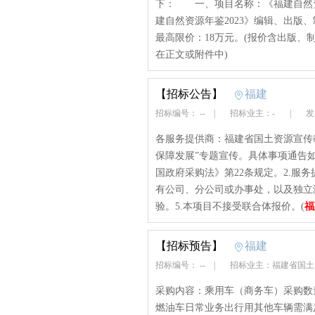
下： 一、项目名称：《福建自然资
建自然资源年鉴2023》编辑、出
最高限价：18万元。(报价含出版、
在正文或附件中)
【招标公告】
福建
招标编号： --
|
招标业主：-
|
发布
各服务提供商：福建省国土资源宣传
保障发展”专题宣传。具体事项通告
国政府采购法》第22条规定。2.服
有公司、分公司或办事处，以及独立
验。5.本项目不接受联合体报价。(
福
【招标预告】
福建
招标编号： --
|
招标业主：福建省国
采购内容：乘用车（商务车）采购数
燃油车日常业务出行用其他车辆需满