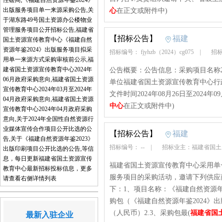
性磋商,《福建自然资源年鉴2024》
出版服务项目单一来源采购公告,关
心
在正文或附件中)
于湖东路49号国土资源办公楼物业
管理服务项目公开招标公告,福建省
【招标公告】
福建
国土资源宣传教育中心《福建自然
资源年鉴2024》出版服务项目拟采
招标编号： fjyhzb（2024）cg075
|
招标
用单一来源方式采购审核前公示,福
建省国土资源宣传教育中心2024年
公告概要：公告信息：采购项目名称2
06月政府采购意向,福建省国土资源
单位福建省国土资源宣传教育中心行政区
宣传教育中心2024年03月至2024年
文件时间2024年08月26日至2024年09
04月政府采购意向,福建省国土资源
中心
在正文或附件中)
宣传教育中心2024年04月政府采购
意向,关于2024年全国性自然资源行
业媒体宣传合作项目公开比选的公
【招标公告】
福建
告,关于《福建自然资源年鉴2023》
招标编号： --
|
招标业主：福建省国
出版印刷项目公开比选的公告,等信
息，每日更新福建省国土资源宣传
福建省国土资源宣传教育中心采用单一
教育中心最新招标投标信息，更多
服务项目的采购活动，邀请下列供应
请查看右侧详情列表
下：1、项目名称：《福建自然资源年鉴
购包（《福建自然资源年鉴2024》出版服
（人民币）2.3、采购包最(
福建省国
最新入驻企业