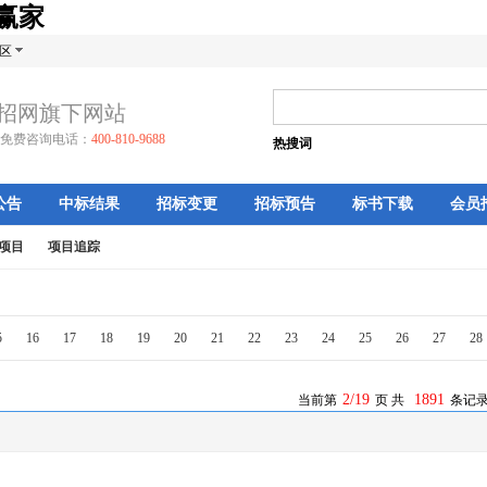
生赢家
区
招网旗下网站
免费咨询电话：
400-810-9688
热搜词
公告
中标结果
招标变更
招标预告
标书下载
会员
项目
项目追踪
5
16
17
18
19
20
21
22
23
24
25
26
27
28
2/19
1891
当前第
页 共
条记