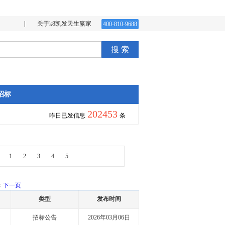
|
关于k8凯发天生赢家
400-810-9688
搜 索
招标
202453
昨日已发信息
条
1
2
3
4
5
录
下一页
类型
发布时间
招标公告
2026年03月06日