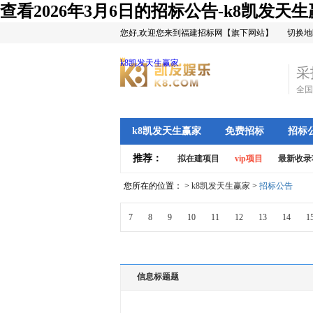
查看2026年3月6日的招标公告-k8凯发天
您好,欢迎您来到福建招标网【旗下网站】
切换地
k8凯发天生赢家
采
全国
k8凯发天生赢家
免费招标
招标
推荐：
拟在建项目
vip项目
最新收录
您所在的位置： >
k8凯发天生赢家
>
招标公告
7
8
9
10
11
12
13
14
1
信息标题题