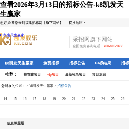
查看2026年3月13日的招标公告-k8凯发天
生赢家
您好,欢迎您来到福建招标网【旗下网站】
切换地区
k8凯发天生赢家
采招网旗下网站
全国免费咨询电话：
400-810-9688
k8凯发天生赢家
免费招标
招标公告
中标结果
招标
推荐：
拟在建项目
vip项目
最新收录项目
项目追踪
您所在的位置： >
k8凯发天生赢家
>
招标公告
14
15
16
17
18
19
20
21
22
23
24
25
26
信息标题题