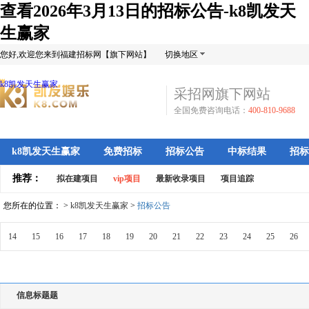
查看2026年3月13日的招标公告-k8凯发天
生赢家
您好,欢迎您来到福建招标网【旗下网站】
切换地区
k8凯发天生赢家
采招网旗下网站
全国免费咨询电话：
400-810-9688
k8凯发天生赢家
免费招标
招标公告
中标结果
招标
推荐：
拟在建项目
vip项目
最新收录项目
项目追踪
您所在的位置： >
k8凯发天生赢家
>
招标公告
14
15
16
17
18
19
20
21
22
23
24
25
26
信息标题题