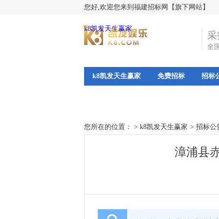
您好,欢迎您来到福建招标网【旗下网站】
k8凯发天生赢家
采
全
k8凯发天生赢家
免费招标
招标
您所在的位置： >
k8凯发天生赢家
>
招标公
漳浦县赤