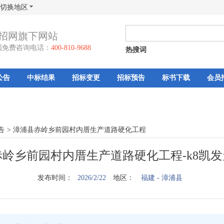
切换地区
招网旗下网站
国免费咨询电话：
400-810-9688
热搜词
公告
中标结果
招标变更
招标预告
标书下载
会员
告
>
漳浦县赤岭乡前园村内厝生产道路硬化工程
岭乡前园村内厝生产道路硬化工程-k8凯
发布时间：
2026/2/22
地区：
福建
- 漳浦县