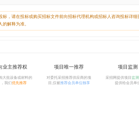
投标，请在投标或购买招标文件前向招标代理机构或招标人咨询投标详细
人的解释为准。
向业主推荐权
项目唯一推荐
项目监测
购大批设备或材料的
对委托采招推荐供应商的项
采招网提供项目
监测
目，我们
优先推荐
目,仅被
推荐会员单位独享
提供给会员单