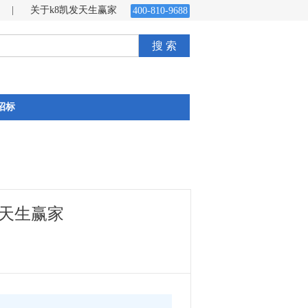
|
关于k8凯发天生赢家
400-810-9688
搜 索
招标
发天生赢家