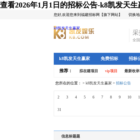
查看2026年1月1日的招标公告-k8凯发天
您好,欢迎您来到福建招标网【旗下网站】
切换地
k8凯发天生赢家
采
全国
k8凯发天生赢家
免费招标
招标
推荐：
拟在建项目
vip项目
最新收录
您所在的位置： >
k8凯发天生赢家
>
招标公告
2
3
4
5
6
7
8
9
10
1
31
信息标题题