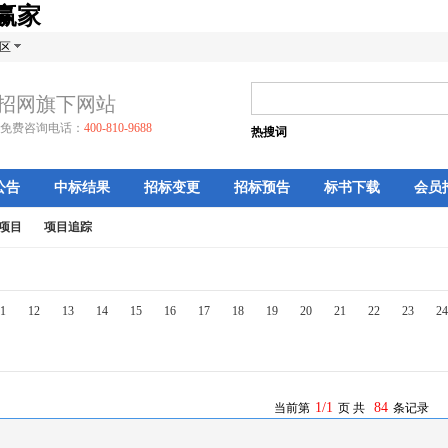
生赢家
区
招网旗下网站
免费咨询电话：
400-810-9688
热搜词
公告
中标结果
招标变更
招标预告
标书下载
会员
项目
项目追踪
1
12
13
14
15
16
17
18
19
20
21
22
23
24
1/1
84
当前第
页 共
条记录