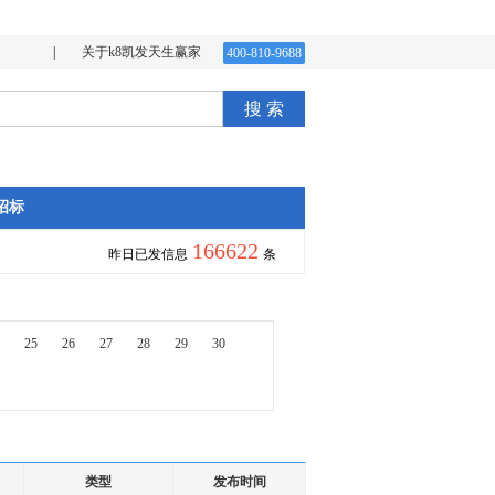
|
关于k8凯发天生赢家
400-810-9688
搜 索
招标
166622
昨日已发信息
条
25
26
27
28
29
30
类型
发布时间