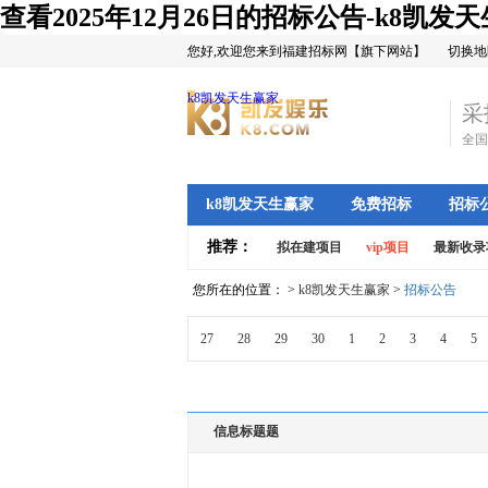
查看2025年12月26日的招标公告-k8凯发
您好,欢迎您来到福建招标网【旗下网站】
切换地
k8凯发天生赢家
采
全国
k8凯发天生赢家
免费招标
招标
推荐：
拟在建项目
vip项目
最新收录
您所在的位置： >
k8凯发天生赢家
>
招标公告
27
28
29
30
1
2
3
4
5
信息标题题