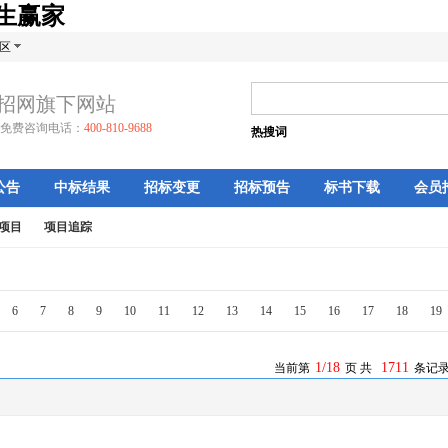
天生赢家
区
招网旗下网站
免费咨询电话：
400-810-9688
热搜词
公告
中标结果
招标变更
招标预告
标书下载
会员
项目
项目追踪
6
7
8
9
10
11
12
13
14
15
16
17
18
19
1/18
1711
当前第
页 共
条记