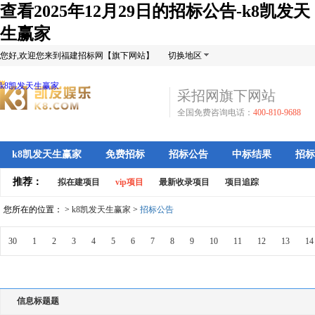
查看2025年12月29日的招标公告-k8凯发天
生赢家
您好,欢迎您来到福建招标网【旗下网站】
切换地区
k8凯发天生赢家
采招网旗下网站
全国免费咨询电话：
400-810-9688
k8凯发天生赢家
免费招标
招标公告
中标结果
招标
推荐：
拟在建项目
vip项目
最新收录项目
项目追踪
您所在的位置： >
k8凯发天生赢家
>
招标公告
30
1
2
3
4
5
6
7
8
9
10
11
12
13
14
信息标题题