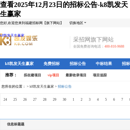
查看2025年12月23日的招标公告-k8凯发天
生赢家
您好,欢迎您来到福建招标网【旗下网站】
切换地区
k8凯发天生赢家
采招网旗下网站
全国免费咨询电话：
400-810-9688
k8凯发天生赢家
免费招标
招标公告
中标结果
招标
推荐：
拟在建项目
vip项目
最新收录项目
项目追踪
您所在的位置： >
k8凯发天生赢家
>
招标公告
24
25
26
27
28
29
30
1
2
3
4
5
6
7
信息标题题