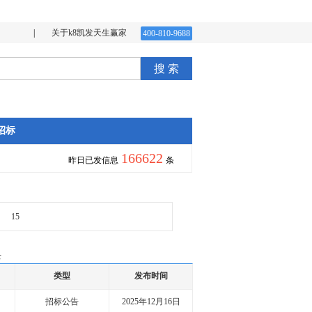
|
关于k8凯发天生赢家
400-810-9688
搜 索
招标
166622
昨日已发信息
条
15
录
类型
发布时间
招标公告
2025年12月16日