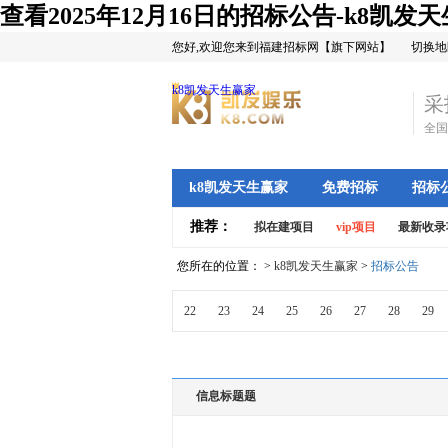
查看2025年12月16日的招标公告-k8凯发
您好,欢迎您来到福建招标网【旗下网站】
切换地
k8凯发天生赢家
采
全国
k8凯发天生赢家
免费招标
招标
推荐：
拟在建项目
vip项目
最新收录
您所在的位置： >
k8凯发天生赢家
>
招标公告
22
23
24
25
26
27
28
29
信息标题题