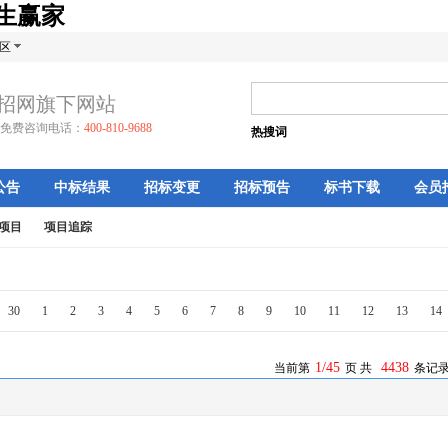
天生赢家
区
招网旗下网站
免费咨询电话：
400-810-9688
热搜词
公告
中标结果
招标变更
招标预告
标书下载
会员
项目
项目追踪
30
1
2
3
4
5
6
7
8
9
10
11
12
13
14
1/45
4438
当前第
页 共
条记