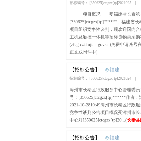
招标编号： [350625]ctcgzx[tp]2021025
|
项目概况 受福建省长泰第一中
[350625]ctcgzx[tp]***
项目组织竞争性谈判，现欢迎国内
主机及触控一体机等招标货物类采购
(zfcg.czt.fujian.gov.cn)免费
正文或附件中)
【招标公告】
福建
招标编号： [350625]ctcgzx[tp]2021024
|
漳州市长泰区行政服务中心管理委员
号：[350625]ctcgzx[tp]*
2021-10-2810:49漳州市长
竞争性谈判公告项目概况受漳州市长
中心对[350625]ctcgzx[tp]20...(
长泰县
【招标公告】
福建