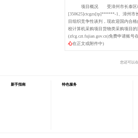
项目概况 受漳州市长泰区教育
[350625]ctcgzx[tp]****
目组织竞争性谈判，现欢迎国内合
校计算机采购项目货物类采购项目的
(zfcg.czt.fujian.gov.cn)免
心
在正文或附件中)
您还可以
新手指南
特色服务