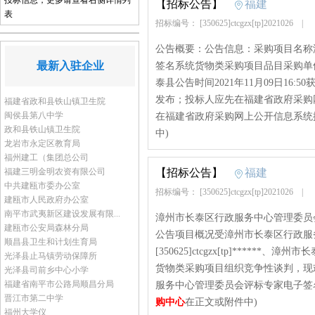
投标信息，更多请查看右侧详情列
【招标公告】
福建
表
招标编号： [350625]ctcgzx[tp]2021026
|
公告概要：公告信息：采购项目名称
最新入驻企业
签名系统货物类采购项目品目采购单
泰县公告时间2021年11月09日1
发布；投标人应先在福建省政府采购网(http
福建省政和县铁山镇卫生院
闽侯县第八中学
在福建省政府采购网上公开信息系统按项
政和县铁山镇卫生院
中)
龙岩市永定区教育局
福州建工（集团总公司
福建三明金明农资有限公司
【招标公告】
福建
中共建瓯市委办公室
招标编号： [350625]ctcgzx[tp]2021026
|
建瓯市人民政府办公室
南平市武夷新区建设发展有限...
漳州市长泰区行政服务中心管理委员
建瓯市公安局森林分局
公告项目概况受漳州市长泰区行政服
顺昌县卫生和计划生育局
[350625]ctcgzx[tp]***
光泽县止马镇劳动保障所
货物类采购项目组织竞争性谈判，现
光泽县司前乡中心小学
福建省南平市公路局顺昌分局
服务中心管理委员会评标专家电子签名
晋江市第二中学
购中心
在正文或附件中)
福州大学仪