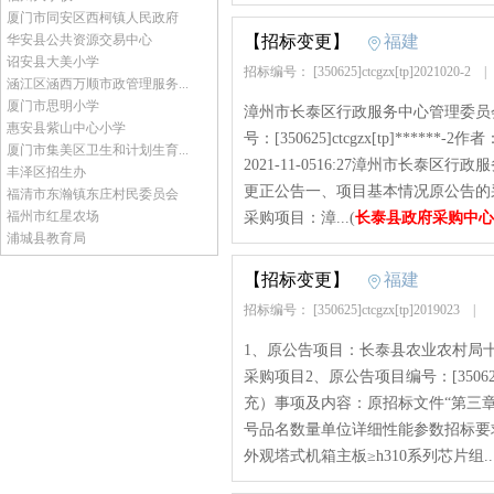
厦门市同安区西柯镇人民政府
华安县公共资源交易中心
【招标变更】
福建
诏安县大美小学
招标编号： [350625]ctcgzx[tp]2021020-2
涵江区涵西万顺市政管理服务...
厦门市思明小学
漳州市长泰区行政服务中心管理委员
惠安县紫山中心小学
号：[350625]ctcgzx[tp]**
厦门市集美区卫生和计划生育...
2021-11-0516:27漳州市长
丰泽区招生办
更正公告一、项目基本情况原公告的采购项目编号
福清市东瀚镇东庄村民委员会
福州市红星农场
采购项目：漳...(
长泰县政府采购中心
浦城县教育局
【招标变更】
福建
招标编号： [350625]ctcgzx[tp]2019023
|
1、原公告项目：长泰县农业农村局
采购项目2、原公告项目编号：[350625]
充）事项及内容：原招标文件“第三
号品名数量单位详细性能参数招标要求1商用
外观塔式机箱主板≥h310系列芯片组...