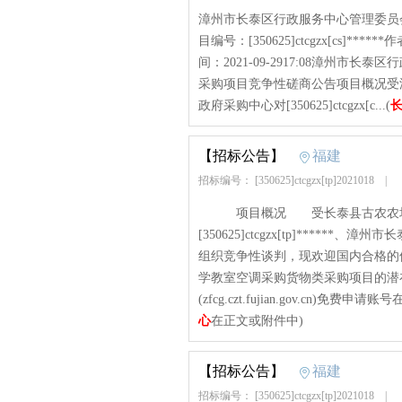
漳州市长泰区行政服务中心管理委员
目编号：[350625]ctcgzx[cs
间：2021-09-2917:08漳州
采购项目竞争性磋商公告项目概况受
政府采购中心对[350625]ctcgzx[c...(
【招标公告】
福建
招标编号： [350625]ctcgzx[tp]2021018
|
项目概况 受长泰县古农农场中
[350625]ctcgzx[tp]***
组织竞争性谈判，现欢迎国内合格
学教室空调采购货物类采购项目的潜
(zfcg.czt.fujian.gov.cn)免
心
在正文或附件中)
【招标公告】
福建
招标编号： [350625]ctcgzx[tp]2021018
|