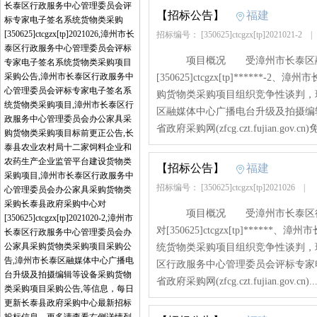
长泰区行政服务中心管理委员会评
【招标公告】
福建
标专家电子签名系统货物类采购
[350625]ctcgzx[tp]2021026,漳州市长
招标编号： [350625]ctcgzx[tp]2021021-2
泰区行政服务中心管理委员会评标
项目概况 受漳州市长泰区融媒
专家电子签名系统货物类采购项目
采购公告,漳州市长泰区行政服务中
[350625]ctcgzx[tp]****
心管理委员会评标专家电子签名系
购货物类采购项目组织竞争性谈判
统货物类采购项目,漳州市长泰区行
区融媒体中心广播电台升级及拍摄编
政服务中心管理委员会办公家具采
省政府采购网(zfcg.czt.fujian.gov.cn
购货物类采购项目标前更正公告,长
泰县农业农村局十二家饲料企业和
农药生产企业监管平台建设货物类
【招标公告】
福建
采购项目,漳州市长泰区行政服务中
招标编号： [350625]ctcgzx[tp]2021026
|
心管理委员会办公家具采购货物类
采购长泰县政府采购中心对
项目概况 受漳州市长泰区行政
[350625]ctcgzx[tp]2021020-2,漳州市
对[350625]ctcgzx[tp]**
长泰区行政服务中心管理委员会办
公家具采购货物类采购项目采购公
统货物类采购项目组织竞争性谈判
告,漳州市长泰区融媒体中心广播电
区行政服务中心管理委员会评标专家
台升级及拍摄编辑等设备采购货物
省政府采购网(zfcg.czt.fujian.gov.cn)...
类采购项目采购公告,等信息，每日
更新长泰县政府采购中心最新招标