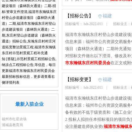
公告,福清市东瀚镇东庄村登山步道
建设项目（森林防火通道）二期-招
标/资审文件澄清,福清市东瀚镇东庄
【招标公告】
福建
村登山步道建设项目（森林防火通
道）二期,福清市东瀚镇东庄村登山
招标编号： hdt-2022-011
|
招标业主：
步道建设项目（森林防火通道）二
福清市东瀚镇东庄村登山步道建设项目（森
期,东庄村登山步道建设（森林防火
通道）招标公告,东瀚东庄村村庄河
信息来源：福州市公共资源交易服务
道拓宽整治景观工程,福清市东瀚镇
项目（森林防火通道）二期补充通知（1）
东庄村示范村景观工程补充通
对招标文件做出以下澄清、修改及补
知 [答疑],示范村景观工程招标公告,
市东瀚镇东庄村民委员会
在正文或附
纳凉点工程招标公告,等信息，每日
更新福清市东瀚镇东庄村民委员会
最新招标投标信息，更多请查看右
【招标变更】
福建
侧详情列表
招标编号： hdt-2022-011
|
招标业主：
福清市东瀚镇东庄村登山步道建设项目（森
最新入驻企业
信息来源：福州市公共资源交易服务
备有效的不低于级资质和《施工企业
福州市红星农场
2.投标人拟担任本招标项目的项目
浦城县教育局
业注册建造师执业资(
福清市东瀚镇