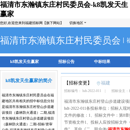
福清市东瀚镇东庄村民委员会-k8凯发天生
赢家
您好,欢迎您来到福建招标网【旗下网站】
切换地区
福清市东瀚镇东庄村民委员会
丨
k8凯发天生赢家
招标公告
中标结果
k8凯发天生赢家的简介
【招标变更】
福建
招标编号： hdt-2022-011
|
招标业主：
福清市东瀚镇东庄村民委员会在福
建地区共有相关的招中标信息分别
福清市东瀚镇东庄村登山步道建设项
是福清市东瀚镇东庄村登山步道建
hdt-2022-011各投标单位：
设项目（森林防火通道）二期,福清
文件的修改：1、招标文件中：第8章
市东瀚镇东庄村登山步道建设项目
节资格文件1、投标人应按招标文件《
（森林防火通道）二期-招标/资审
件”。其中《二、联合体(
福清市东瀚