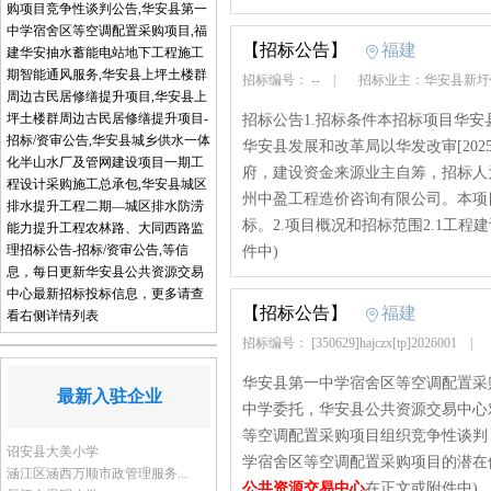
购项目竞争性谈判公告,华安县第一
中学宿舍区等空调配置采购项目,福
【招标公告】
福建
建华安抽水蓄能电站地下工程施工
期智能通风服务,华安县上坪土楼群
招标编号： --
|
招标业主：华安县新
周边古民居修缮提升项目,华安县上
坪土楼群周边古民居修缮提升项目-
招标公告1.招标条件本招标项目华
招标/资审公告,华安县城乡供水一体
华安县发展和改革局以华发改审[202
化半山水厂及管网建设项目一期工
府，建设资金来源业主自筹，招标人
程设计采购施工总承包,华安县城区
州中盈工程造价咨询有限公司。本项
排水提升工程二期—城区排水防涝
标。2.项目概况和招标范围2.1工程
能力提升工程农林路、大同西路监
理招标公告-招标/资审公告,等信
件中)
息，每日更新华安县公共资源交易
中心最新招标投标信息，更多请查
【招标公告】
福建
看右侧详情列表
招标编号： [350629]hajczx[tp]2026001
|
华安县第一中学宿舍区等空调配置采
最新入驻企业
中学委托，华安县公共资源交易中心对[350
等空调配置采购项目组织竞争性谈判
诏安县大美小学
学宿舍区等空调配置采购项目的潜在供应商应在
涵江区涵西万顺市政管理服务...
公共资源交易中心
在正文或附件中)