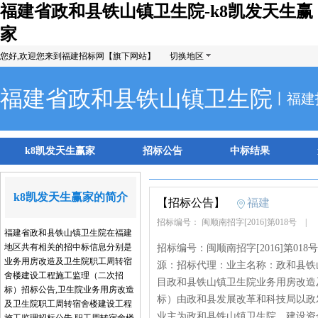
福建省政和县铁山镇卫生院-k8凯发天生赢
家
您好,欢迎您来到福建招标网【旗下网站】
切换地区
福建省政和县铁山镇卫生院
丨福建
k8凯发天生赢家
招标公告
中标结果
k8凯发天生赢家的简介
【招标公告】
福建
招标编号： 闽顺南招字[2016]第018号
|
福建省政和县铁山镇卫生院在福建
地区共有相关的招中标信息分别是
招标编号：闽顺南招字[2016]第018
业务用房改造及卫生院职工周转宿
源：招标代理：业主名称：政和县铁
舍楼建设工程施工监理（二次招
目政和县铁山镇卫生院业务用房改造
标）招标公告,卫生院业务用房改造
标）由政和县发展改革和科技局以政发科[
及卫生院职工周转宿舍楼建设工程
业主为政和县铁山镇卫生院，建设资金来