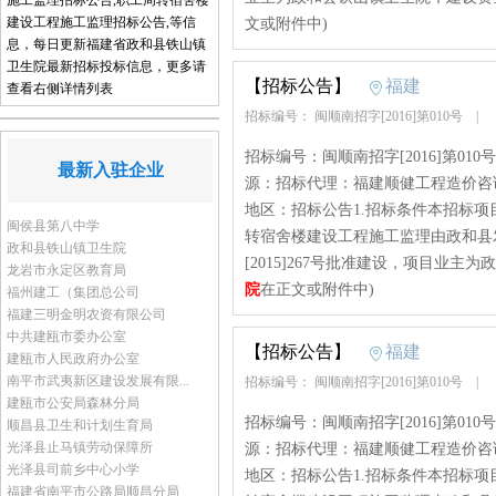
施工监理招标公告,职工周转宿舍楼
建设工程施工监理招标公告,等信
文或附件中)
息，每日更新福建省政和县铁山镇
卫生院最新招标投标信息，更多请
【招标公告】
福建
查看右侧详情列表
招标编号： 闽顺南招字[2016]第010号
|
招标编号：闽顺南招字[2016]第010
最新入驻企业
源：招标代理：福建顺健工程造价咨
地区：招标公告1.招标条件本招标
闽侯县第八中学
转宿舍楼建设工程施工监理由政和县发展
政和县铁山镇卫生院
[2015]267号批准建设，项目业主为
龙岩市永定区教育局
院
在正文或附件中)
福州建工（集团总公司
福建三明金明农资有限公司
中共建瓯市委办公室
【招标公告】
福建
建瓯市人民政府办公室
南平市武夷新区建设发展有限...
招标编号： 闽顺南招字[2016]第010号
|
建瓯市公安局森林分局
招标编号：闽顺南招字[2016]第010
顺昌县卫生和计划生育局
光泽县止马镇劳动保障所
源：招标代理：福建顺健工程造价咨
光泽县司前乡中心小学
地区：招标公告1.招标条件本招标
福建省南平市公路局顺昌分局