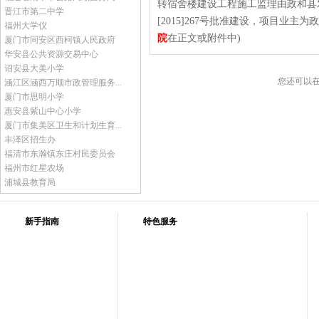
转宿舍楼建设工程施工监理由政和县发展
晋江市第二中学
[2015]267号批准建设，项目业主为
福州大学仪
院
在正文或附件中)
厦门市同安区西柯镇人民政府
华安县公共资源交易中心
诏安县大美小学
您还可以
涵江区涵西万顺市政管理服务...
厦门市思明小学
惠安县紫山中心小学
厦门市集美区卫生和计划生育...
丰泽区招生办
福清市东瀚镇东庄村民委员会
福州市红星农场
浦城县教育局
新手指南
特色服务