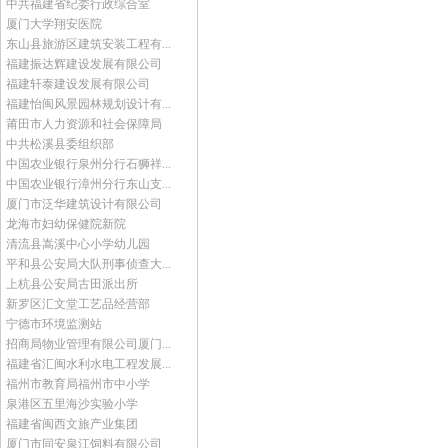
中共福建省纪委行政综合室
厦门大学翔安医院
东山县旅游区建筑安装工程有...
福建振达辉建设发展有限公司
福建轩泰建设发展有限公司
福建怡闽风景园林规划设计有...
莆田市人力资源和社会保障局
中共松溪县委组织部
中国农业银行泉州分行石狮祥...
中国农业银行漳州分行东山支...
厦门市泛华建筑设计有限公司
龙海市妇幼保健院新院
清流县嵩溪中心小学幼儿园
平和县公安局大队刑事侦查大...
上杭县公安局古田派出所
新罗区汇文堂工艺品经营部
宁德市环境监测站
招商局物业管理有限公司厦门...
福建省汇闽水利水电工程发展...
福州市教育局福州市中小学
泉港区五里海沙实验小学
福建省闽西文旅产业集团
厦门市同安泉江饲料有限公司