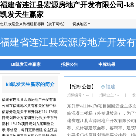
福建省连江县宏源房地产开发有限公司-k8
凯发天生赢家
您好,欢迎您来到福建招标网【旗下网站】
切换地区
福建省连江县宏源房地产开发有
k8凯发天生赢家
招标公告
中标结果
k8凯发天生赢家的简介
【招标公告】
福建
招标编号： --
|
招标业主：-
|
发布
福建省连江县宏源房地产开发有限
公司在福建地区共有相关的招中标
东升新村11#-17#项目因回迁业主多
信息分别是关于东升新村11#-17#项
筋混凝土楼梯（外侧设坡道），为了
目规划设计方案调整公示,关于东升
建省连江县宏源房地产开发有限公司
新村11#-17#项目规划方案调整公
积、总计容建筑面积、容积率、建筑
示,等信息，每日更新福建省连江县
划要求仍按原规划审批要求执行。根据