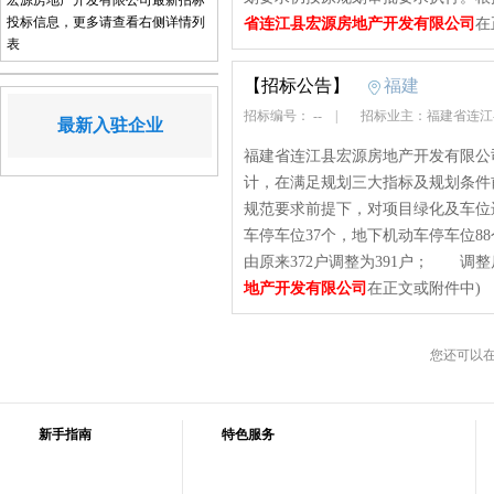
宏源房地产开发有限公司最新招标
投标信息，更多请查看右侧详情列
省连江县宏源房地产开发有限公司
在
表
【招标公告】
福建
招标编号： --
|
招标业主：福建省连江
最新入驻企业
福建省连江县宏源房地产开发有限公司
计，在满足规划三大指标及规划条件
规范要求前提下，对项目绿化及车位
车停车位37个，地下机动车停车位8
由原来372户调整为391户； 调整后项
地产开发有限公司
在正文或附件中)
您还可以
新手指南
特色服务