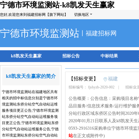
宁德市环境监测站-k8凯发天生赢家
您好,欢迎您来到福建招标网【旗下网站】
切换地区
宁德市环境监测站
丨福建招标网
k8凯发天生赢家
招标公告
中标结果
k8凯发天生赢家的简介
【招标变更】
福建
招标编号： fjshyzb-2020-002
|
招标业主
宁德市环境监测站在福建地区共有
相关的招中标信息分别是宁德市环
公告概要：公告信息：采购项目名称
境监测站东侨分站空气自动站运维
品目服务/信息技术服务/运行维护服
服务项目更正公告,宁德市环境监测
分站行政区域东侨区公告时间2020年01
站东侨分站空气自动站运维服务项
2020年01月21日联系人及k8凯
目更正公告,宁德市环境监测站东侨
0593-2916316采购单位宁德市环
分站空气自动站运维服务公告,宁德
市环境监测站东侨分站空气自动站
站
在正文或附件中)