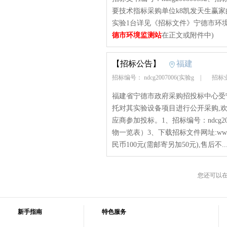
要技术指标采购单位k8凯发天生赢
实验1台详见《招标文件》宁德市环境监测站
德市环境监测站
在正文或附件中)
【招标公告】
福建
招标编号： ndcg2007006(实验g
|
招标业
福建省宁德市政府采购招投标中心受
托对其实验设备项目进行公开采购,
应商参加投标。1、招标编号：ndcg2
物一览表）3、下载招标文件网址:www.nd
民币100元(需邮寄另加50元),售后不...
您还可以
新手指南
特色服务