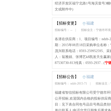
经济开发区福宁北路1号海滨壹号3幢6
文或附件中)
【招标变更】
福建
招标编号： --
|
招标业主：宁德市环
各潜在供应商：1、项目编号：ndzb-
期：2015年08月18日采购单位
茂兴联系电话：0593-2599525
人：翁雅娟、张博艺k8凯发天生赢家的联系方式
87530730-813传真：0593-2937...(
宁
【招标公告】
福建
招标编号： ndzb-2015-71
|
招标业主：
福建省智信招标有限公司受宁德市环
公开招标,欢迎国内合格的投标供应商前来
目：见下表合同包号品目号商品类别项
单位联系人/电话交货日期售后要求