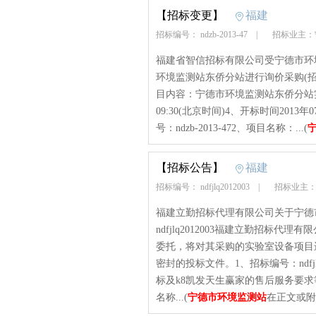
【招标变更】
福建
招标编号： ndzb-2013-47
|
招标业主：
福建省智信招标有限公司受宁德市环
环境监测站东侨分站进行询价采购(招标方
目内容：宁德市环境监测站东侨分站实验
09:30(北京时间)4、开标时间2013
号：ndzb-2013-472、项目名称：...(
【招标公告】
福建
招标编号： ndfjlq2012003
|
招标业主：
福建立勤招标代理有限公司关于宁德
ndfjlq2012003福建立勤招标
委托，将对其采购的实验室设备项目
密封的投标文件。1、招标编号：ndfj
标及k8凯发天生赢家的售后服务要
名称...(
宁德市环境监测站
在正文或附