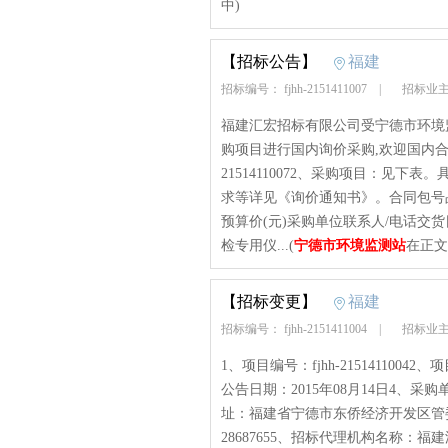
中)
【招标公告】
福建
招标编号： fjhh-2151411007
|
招标业主
福建汇宏招标有限公司受宁德市环境
购项目进行国内询价采购,欢迎国内合格
21514110072、采购项目：见
求等详见《询价通知书》。合同包号
预算价(元)采购单位联系人/电话交
检专用仪...(
宁德市环境监测站
在正文
【招标变更】
福建
招标编号： fjhh-2151411004
|
招标业主
1、项目编号：fjhh-21514110
公告日期：2015年08月14日4、
址：福建省宁德市东侨经济开发区管委
28687655、招标代理机构名称