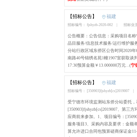
【招标公告】
福建
招标编号： fjshyzb-2020-002
|
招标业主
公告概要：公告信息：采购项目名称
品目服务/信息技术服务/运行维护服
分站行政区域东侨区公告时间2020年
南路40号锦绣名苑1幢1907室获取谈判文件
17:30预算金额￥13.000000万元...(
宁
【招标公告】
福建
招标编号： [350903]fjshyzb[cs]2019007
|
受宁德市环境监测站东侨分站委托，
[350903]fjshyzb[cs]201
应商前来参加。1、项目编号：[350903]
服务项目3、采购内容及要求：金额
算允许进口合同包预算磋商保证金11-1