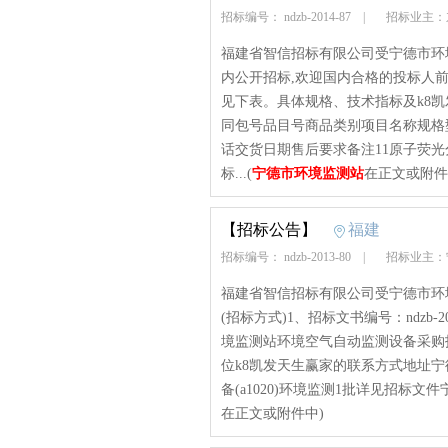
招标编号： ndzb-2014-87
|
招标业主：
福建省智信招标有限公司受宁德市环
内公开招标,欢迎国内合格的投标人前来投
见下表。具体规格、技术指标及k8
同包号品目号商品类别项目名称规格型
话交货日期售后要求备注11原子荧
标...(
宁德市环境监测站
在正文或附件
【招标公告】
福建
招标编号： ndzb-2013-80
|
招标业主：
福建省智信招标有限公司受宁德市环
(招标方式)1、招标文书编号：ndzb-20
境监测站环境空气自动监测设备采购
位k8凯发天生赢家的联系方式地址
备(a1020)环境监测1批详见招标文件宁
在正文或附件中)