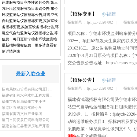
运维服务项目竞争性谈判公告,第三
方环境监测服务项目采购公告,东侨
【招标变更】
福建
环境监测站仪器招标公告,环境空气
自动监测站仪器招标变更,实验室设
招标编号： fjshyzb-2020-002
|
招标业主
备招标变更,实验室设备招标公告,环
境空气自动监测站仪器招标公告,等
项目名称：宁德市环境监测站东侨分站空气
信息，每日更新宁德市环境监测站
002一、项目k8凯发天生赢家的联系
最新招标投标信息，更多请查看右
2916316二、原公告名称及地址时间
侧详情列表
2020年01月21日原公告项目名
交公告原公告地址：http://ncpms.ccgp.g
最新入驻企业
【招标公告】
福建
招标编号： fjshyzb-2020-002
|
招标业主
招商局物业管理有限公司厦门...
福建省汇闽水利水电工程发展...
福建省鸿远招标有限公司受宁德市环
福州市教育局福州市中小学
站空气自动站运维服务项目组织进行
泉港区五里海沙实验小学
福建省闽西文旅产业集团
来投标。1、招标编号：fjshyzb-2
厦门市同安泉江饲料有限公司
动站运维服务项目3、招标内容及要
福建省连江县宏源房地产开发...
采购政策：详见竞争性谈判文件5、供应
测站
在正文或附件中)