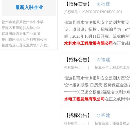
【招标变更】
福建
最新入驻企业
招标编号： e3503220301200183001001
|
福州市教育局福州市中小学
仙游县雨水情测报和安全监测方案设
泉港区五里海沙实验小学
设计项目设计招标，招标编号为：e****
福建省闽西文旅产业集团
标，2023年10月11日开标。流标
厦门市同安泉江饲料有限公司
水利水电工程发展有限公司
在正文或
福建省连江县宏源房地产开发...
【招标公告】
福建
招标编号： --
|
招标业主：利水电工
仙游县雨水情测报和安全监测方案设计
设计服务期限(日历天)投标保证金
******90已递交杨俊2福建省水利水
水电工程发展有限公司
在正文或附件
【招标公告】
福建
招标编号： --
|
招标业主：仙游县赖