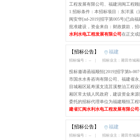
工程发展有限公司、福建润闽工程顾
1.招标条件：本招标项目：东洋溪
闽安华[nd-2019]招字第005号)
批准建设，资金来自：财政拨款，招标
水利水电工程发展有限公司
在正文或
【招标公告】
福建
招标编号： --
|
招标业主：莆田市城
投标邀请函福顺恒[2019]招字第b
市国水水务咨询有限公司、福建省永
目城厢区延寿溪支流莒溪整治工程设
厢区常太镇人民政府，建设资金来源
委托的招标代理单位为福建顺恒工程项
建省汇闽水利水电工程发展有限公司
【招标公告】
福建
招标编号： --
|
招标业主：莆田市城