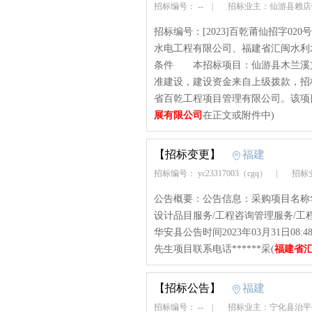
招标编号： --
|
招标业主：仙游县赖
招标编号：[2023]百乾莆仙招字0
水电工程有限公司、福建省汇闽水利
条件 本招标项目：仙游县木兰溪
准建设，建设资金来自上级拨款，招
省百乾工程项目管理有限公司。该项
展有限公司
在正文或附件中)
【招标变更】
福建
招标编号： yc23317003（cgq）
|
招标业
公告概要：公告信息：采购项目名称华
设计品目服务/工程咨询管理服务/
华安县公告时间2023年03月31日0
先生项目联系电话******采(
福建省
【招标公告】
福建
招标编号： --
|
招标业主：宁化县治