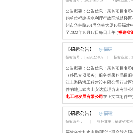
招标编号： 2022-fzst459
|
招标业主：
公告概要：公告信息：采购项目名称
购单位福建省水利厅行政区域鼓楼区公告
州市华林路201号华林大厦10层福建
至2022年10月17日每日上午:(
福建省
【招标公告】
福建
招标编号： fjad2022-039
|
招标业主：
公告概要：公告信息：采购项目名称
（移民专项服务）服务类采购品目服
江上游防洪工程建设有限公司行政区域武
件的地点武夷山安达监理咨询有限公
电工程发展有限公司
在正文或附件中
【招标公告】
福建
招标编号： --
|
招标业主：福建省水利
福建省水利水电勘测设计研究院有限