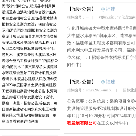
型水库移民“润泽库区、造福移
民”设计招标公告,明溪县水利局枫
【招标公告】
福建
溪溪重点山洪沟治理综合设计服务
招标编号： --
|
招标业主：宁化县城
项目邀请招标公告,仙游县雨水情测
报和安全监测方案设计项目流标公
宁化县城南镇大中型水库移民“润泽
示,仙游县雨水情测报和安全监测方
大中型水库移民“润泽库区、造福移
案设计项目,仙游县木兰溪支流柴桥
头溪流域水环境综合整治工程设计
致：福建华圣工程技术咨询有限公司
项目二次招标投标邀请书,关于“仙
闽水利水电工程发展有限公司、福建
游县木兰溪支流柴桥头溪流域水环
位名称）：1.招标条件本招标项目宁
境综合整治工程设计项目”的流标公
附件中)
示,仙游县木兰溪支流柴桥头溪流域
水环境综合整治工程设计项目投标
邀请书,华安县沙建镇人民政府华安
【招标公告】
福建
县2023年度国家水土保持重点建设
招标编号： smgx2023-sm158
|
招标业
工程项目勘察设计终止公告,长潭河
生态廊道可持续发展建设（设计、
公告概要：公告信息：采购项目名称
勘察、测量）招标公告,等信息，每
共设施管理服务/区域规划和设计服务
日更新福建省汇闽水利水电工程发
展有限公司最新招标投标信息，更
年12月18日10:26开标时间2024年0
多请查看右侧详情列表
程发展有限公司
在正文或附件中)