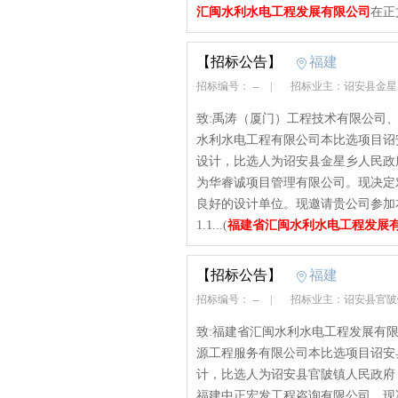
汇闽水利水电工程发展有限公司
在正
【招标公告】
福建
招标编号： --
|
招标业主：诏安县金
致:禹涛（厦门）工程技术有限公司
水利水电工程有限公司本比选项目诏安
设计，比选人为诏安县金星乡人民政
为华睿诚项目管理有限公司。现决定
良好的设计单位。现邀请贵公司参加
1.1...(
福建省汇闽水利水电工程发展
【招标公告】
福建
招标编号： --
|
招标业主：诏安县官
致:福建省汇闽水利水电工程发展有
源工程服务有限公司本比选项目诏安县
计，比选人为诏安县官陂镇人民政府
福建中正宏发工程咨询有限公司。现