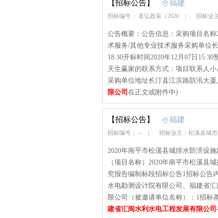
【招标公告】
福建
招标编号： 圣弘政采（2020
|
招标业主
公告概要：公告信息：采购项目名称2
术服务/其他专业技术服务采购单位长汀
18:30开标时间2020年12月07日15
天生赢家的联系方式：项目联系人小吕项
采购单位地址长汀县江滨路防汛大厦八楼
限公司
在正文或附件中)
【招标公告】
福建
招标编号： --
|
招标业主：松溪县城
2020年南平市松溪县城排水防涝设
（项目名称）2020年南平市松溪县
究报告编制标段招标公告1招标公告
水电勘测设计院有限公司、福建省汇
限公司（被邀请单位名称）：1招标条件
建省汇闽水利水电工程发展有限公司