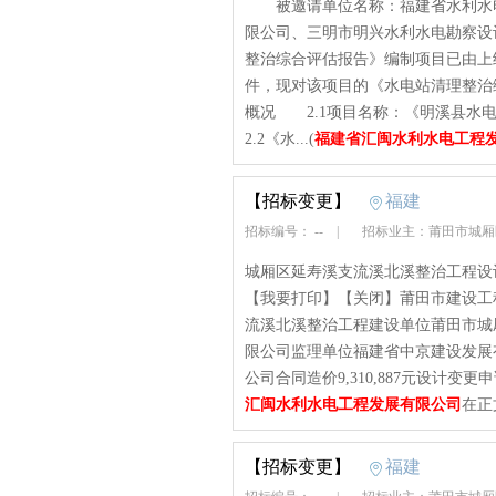
被邀请单位名称：福建省水利水电
限公司、三明市明兴水利水电勘察
整治综合评估报告》编制项目已由上
件，现对该项目的《水电站清理整治
概况 2.1项目名称：《明溪县
2.2《水...(
福建省汇闽水利水电工程
【招标变更】
福建
招标编号： --
|
招标业主：莆田市城
城厢区延寿溪支流溪北溪整治工程设计变
【我要打印】【关闭】莆田市建设工
流溪北溪整治工程建设单位莆田市城
限公司监理单位福建省中京建设发展
公司合同造价9,310,887元设计变
汇闽水利水电工程发展有限公司
在正
【招标变更】
福建