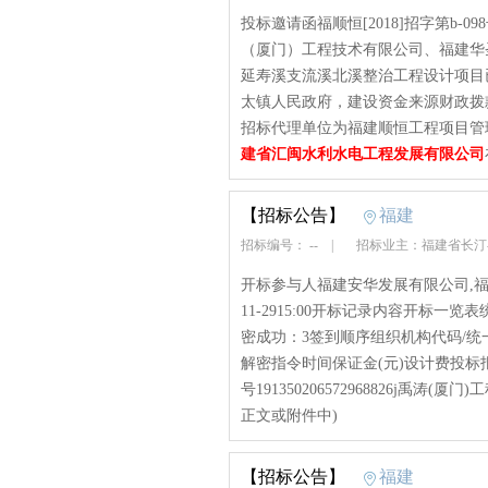
投标邀请函福顺恒[2018]招字第b
（厦门）工程技术有限公司、福建华
延寿溪支流溪北溪整治工程设计项目
太镇人民政府，建设资金来源财政拨
招标代理单位为福建顺恒工程项目管理
建省汇闽水利水电工程发展有限公司
【招标公告】
福建
招标编号： --
|
招标业主：福建省长
开标参与人福建安华发展有限公司,福
11-2915:00开标记录内容开标一
密成功：3签到顺序组织机构代码/
解密指令时间保证金(元)设计费投
号191350206572968826j禹涛(厦门)
正文或附件中)
【招标公告】
福建