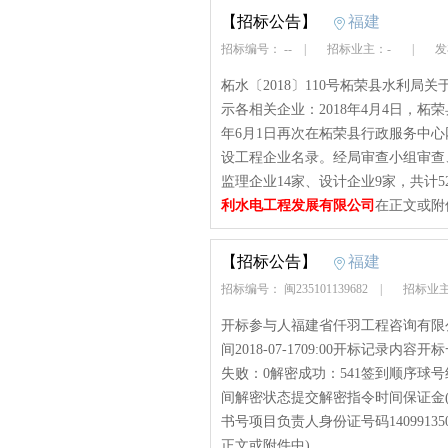
【招标公告】
福建
招标编号： --
|
招标业主：-
|
发布
柘水〔2018〕110号柘荣县水利
示各相关企业：2018年4月4日，柘
年6月1日再次在柘荣县行政服务中
设工程企业名录。经局审查小组审查
监理企业14家、设计企业9家，共计5
利水电工程发展有限公司
在正文或附
【招标公告】
福建
招标编号： 闽235101139682
|
招标业主
开标参与人福建省仟羽工程咨询有限
间2018-07-1709:00开标记录
失败：0解密成功：541签到顺序球
间解密状态提交解密指令时间保证金
书号项目负责人身份证号码140991350700
正文或附件中)