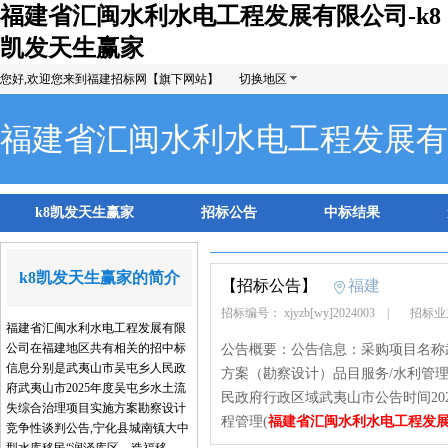
福建省汇闽水利水电工程发展有限公司-k8
凯发天生赢家
您好,欢迎您来到福建招标网【旗下网站】
切换地区
福建省汇闽水利水电工程发展有
k8凯发天生赢家
招标公告
中标结果
k8凯发天生赢家的简介
【招标公告】
福建
招标编号： xjyzb[wy]2024003
|
招标业
福建省汇闽水利水电工程发展有限
公司在福建地区共有相关的招中标
公告概要：公告信息：采购项目名称武
信息分别是武夷山市吴屯乡人民政
方案（勘察设计）品目服务/水利管
府武夷山市2025年度吴屯乡水土流
民政府行政区域武夷山市公告时间202
失综合治理项目实施方案勘察设计
程管理(
福建省汇闽水利水电工程发
竞争性谈判公告,宁化县城南镇大中