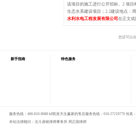
该项目的施工进行公开招标。2.项目
生态水系建设项目；2.2建设地点：周宁
水利水电工程发展有限公司
在正文或
您还可以
新手指南
特色服务
服务热线：400-810-9688 k8凯发天生赢家的售后服务热线：010-57219779 传真：01
本站法律顾问：北斗鼎铭律师事务所 周正国律师