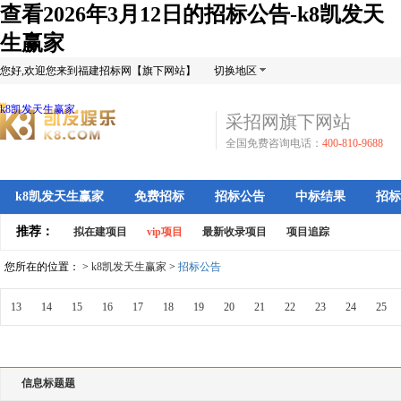
查看2026年3月12日的招标公告-k8凯发天
生赢家
您好,欢迎您来到福建招标网【旗下网站】
切换地区
k8凯发天生赢家
采招网旗下网站
全国免费咨询电话：
400-810-9688
k8凯发天生赢家
免费招标
招标公告
中标结果
招标
推荐：
拟在建项目
vip项目
最新收录项目
项目追踪
您所在的位置： >
k8凯发天生赢家
>
招标公告
13
14
15
16
17
18
19
20
21
22
23
24
25
信息标题题