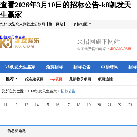
查看2026年3月10日的招标公告-k8凯发天
生赢家
您好,欢迎您来到福建招标网【旗下网站】
切换地区
k8凯发天生赢家
采招网旗下网站
全国免费咨询电话：
400-810-9688
k8凯发天生赢家
免费招标
招标公告
中标结果
招标
推荐：
拟在建项目
vip项目
最新收录项目
项目追踪
您所在的位置： >
k8凯发天生赢家
>
招标公告
11
12
13
14
15
16
17
18
19
20
21
22
23
信息标题题