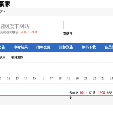
生赢家
区
招网旗下网站
免费咨询电话：
400-810-9688
热搜词
公告
中标结果
招标变更
招标预告
标书下载
会员
项目
项目追踪
1
12
13
14
15
16
17
18
19
20
21
22
23
24
10/14
1308
当前第
页 共
条记
录