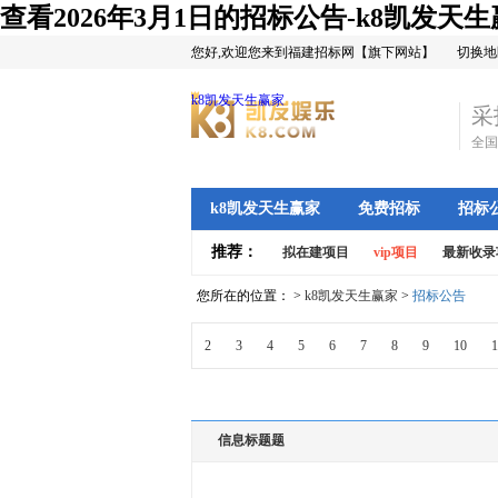
查看2026年3月1日的招标公告-k8凯发天
您好,欢迎您来到福建招标网【旗下网站】
切换地
k8凯发天生赢家
采
全国
k8凯发天生赢家
免费招标
招标
推荐：
拟在建项目
vip项目
最新收录
您所在的位置： >
k8凯发天生赢家
>
招标公告
2
3
4
5
6
7
8
9
10
1
信息标题题