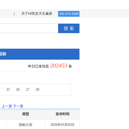
|
关于k8凯发天生赢家
400-810-9688
搜 索
招标
202453
昨日已发信息
条
25
26
27
28
上一页
下一页
类型
发布时间
招标公告
2026年03月02日