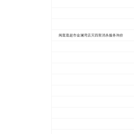
闽逛逛超市金澜湾店灭四害消杀服务询价