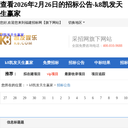
查看2026年2月26日的招标公告-k8凯发天
生赢家
您好,欢迎您来到福建招标网【旗下网站】
切换地区
k8凯发天生赢家
采招网旗下网站
全国免费咨询电话：
400-810-9688
k8凯发天生赢家
免费招标
招标公告
中标结果
招标
推荐：
拟在建项目
vip项目
最新收录项目
项目追踪
您所在的位置： >
k8凯发天生赢家
>
招标公告
27
28
29
30
31
1
2
3
4
5
6
7
8
9
10
信息标题题