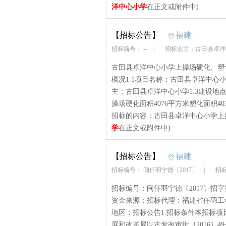
洋中心小学
在正文或附件中)
【招标公告】
福建
招标编号： --
|
招标业主：古田县卓
古田县卓洋中心小学上操场硬化、塑
概况1.1项目名称：古田县卓洋中心
主：古田县卓洋中心小学1.3建设地
操场硬化面积4076平方米塑化面积40
招标的内容：古田县卓洋中心小学上操
学
在正文或附件中)
【招标公告】
福建
招标编号： 闽仟羽宁德〔2017〕
|
招标
招标编号：闽仟羽宁德〔2017〕招字第
资金来源：招标代理：福建省仟羽工
地区：招标公告1.招标条件本招标
展和改革局以古发改审批｛2016｝