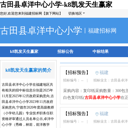
古田县卓洋中心小学-k8凯发天生赢家
您好,欢迎您来到福建招标网【旗下网站】
切换地区
古田县卓洋中心小学
丨福建招标网
k8凯发天生赢家
招标公告
中标结果
k8凯发天生赢家的简介
【招标预告】
福建
招标编号： --
|
招标业主：古田县卓
古田县卓洋中心小学在福建地区共
有相关的招中标信息分别是2025年
采购内容：复印纸采购数量：300包
11月至2025年12月政府采购意向,古
白色复印纸(
古田县卓洋中心小学
在正
田县卓洋中心小学2023年11月政府
采购意向,宁德市2020年度高级教师
（小学幼儿园）专业技术职务任职
【招标预告】
福建
资格评审通过人员名单公示,卓洋中
招标编号： --
|
招标业主：古田县卓
心小学（秀峰，林前，前洋教学