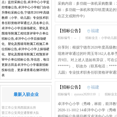
点）监控采购公告,卓洋中心小学监
采购内容：多功能一体机采购数量：
控维修公告,卓洋中心小学校门自动
标：多功能一体机和复印纸需满足的
升降柱采购公告,宁德市2019年高级
在正文或附件中)
教师（小学、幼儿园）专业技术职
务任职资格评审通过人员名单公示,
卓洋中心小学后操场硬化、塑化及
【招标公告】
福建
围墙等附属工程结算评审中介单位
招标编号： --
|
招标业主：小学幼儿
招标公告,卓洋中心小学后操场硬
化、塑化及围墙等附属工程施工单
分享到：根据宁德市2020年度高级
位招标公告,卓洋中心小学上操场硬
现将评审通过的叶周玉等162人名单予
化、塑化及围墙等附属工程预算评
审中介单位招标公告,等信息，每日
月9日。对上述人选如有异议，可在
更新古田县卓洋中心小学最新招标
******）、职改办（联系电话：**
投标信息，更多请查看右侧详情列
儿园）专业技术职务任职资格评审通过人
表
【招标公告】
福建
最新入驻企业
招标编号： zyzxxx20201110
|
招标业主
卓洋中心小学（秀峰，林前，前洋教
晋江市公安局西园派出所
2020-11-1012:14卓洋中心
晋江市公安局交通警察大队
购招标公告项目概况卓洋中心小学（