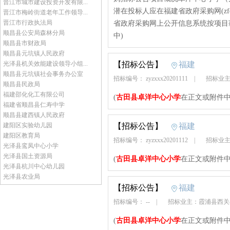
晋江市城市建设投资开发有限...
潜在投标人应在福建省政府采购网(zfcg.c
晋江市梅岭街道老年工作领导...
晋江市行政执法局
省政府采购网上公开信息系统按项目获取
顺昌县公安局森林分局
中)
顺昌县市财政局
顺昌县元坑镇人民政府
光泽县机关效能建设领导小组...
【招标公告】
福建
顺昌县元坑镇社会事务办公室
招标编号： zyzxxx20201111
|
招标业主
顺昌县民政局
福建邵化化工有限公司
(
古田县卓洋中心小学
在正文或附件中
福建省顺昌县仁寿中学
顺昌县建西镇人民政府
建阳区实验幼儿园
【招标公告】
福建
建阳区教育局
招标编号： zyzxxx20201112
|
招标业主
光泽县鸾凤中心小学
光泽县国土资源局
(
古田县卓洋中心小学
在正文或附件中
光泽县杭川中心幼儿园
光泽县农业局
【招标公告】
福建
招标编号： --
|
招标业主：霞浦县西
(
古田县卓洋中心小学
在正文或附件中