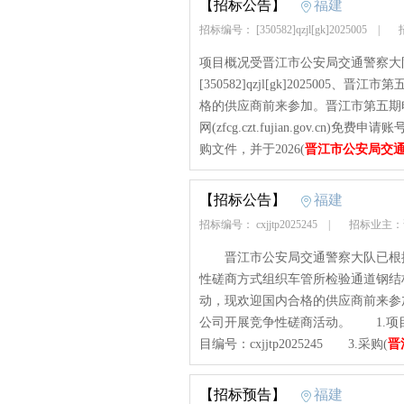
【招标公告】
福建
招标编号： [350582]qzjl[gk]2025005
|
招
项目概况受晋江市公安局交通警察大
[350582]qzjl[gk]20250
格的供应商前来参加。晋江市第五期
网(zfcg.czt.fujian.gov.
购文件，并于2026(
晋江市公安局交
【招标公告】
福建
招标编号： cxjjtp2025245
|
招标业主：
晋江市公安局交通警察大队已根据
性磋商方式组织车管所检验通道钢结
动，现欢迎国内合格的供应商前来参
公司开展竞争性磋商活动。 1.项
目编号：cxjjtp2025245 3.采购(
晋
【招标预告】
福建