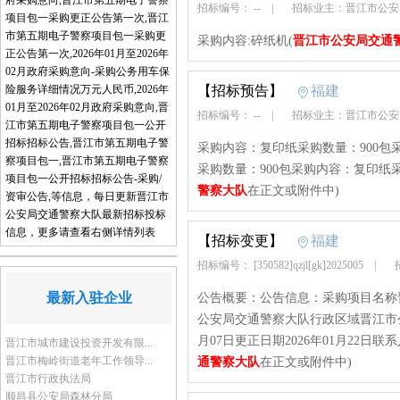
府采购意向,晋江市第五期电子警察
招标编号： --
|
招标业主：晋江市公
项目包一采购更正公告第一次,晋江
市第五期电子警察项目包一采购更
采购内容:碎纸机(
晋江市公安局交通
正公告第一次,2026年01月至2026年
02月政府采购意向-采购公务用车保
险服务详细情况万元人民币,2026年
【招标预告】
福建
01月至2026年02月政府采购意向,晋
招标编号： --
|
招标业主：晋江市公
江市第五期电子警察项目包一公开
招标招标公告,晋江市第五期电子警
采购内容：复印纸采购数量：900包
察项目包一,晋江市第五期电子警察
采购数量：900包采购内容：复印纸采
项目包一公开招标招标公告-采购/
警察大队
在正文或附件中)
资审公告,等信息，每日更新晋江市
公安局交通警察大队最新招标投标
信息，更多请查看右侧详情列表
【招标变更】
福建
招标编号： [350582]qzjl[gk]2025005
|
招
最新入驻企业
公告概要：公告信息：采购项目名称
公安局交通警察大队行政区域晋江市公告时间
月07日更正日期2026年01月22日
晋江市城市建设投资开发有限...
晋江市梅岭街道老年工作领导...
通警察大队
在正文或附件中)
晋江市行政执法局
顺昌县公安局森林分局