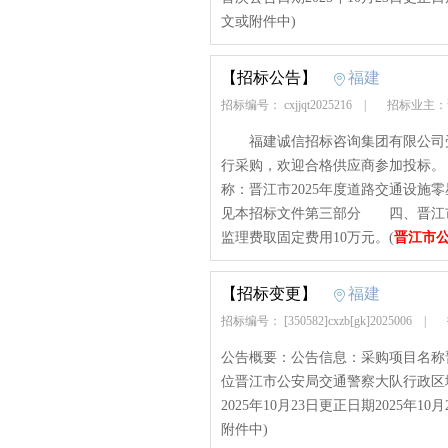
文或附件中)
【招标公告】
福建
招标编号： cxjjqt2025216
|
招标业主：
福建诚信招标咨询集团有限公司受
行采购，欢迎合格供应商参加投标。 一
称：晋江市2025年度道路交通设
见本招标文件第三部分 四、晋江市
监理费取固定费用10万元。(
晋江市
【招标变更】
福建
招标编号： [350582]cxzb[gk]2025006
|
公告概要：公告信息：采购项目名称晋江
位晋江市公安局交通警察大队行政区域晋
2025年10月23日更正日期2025年10
附件中)