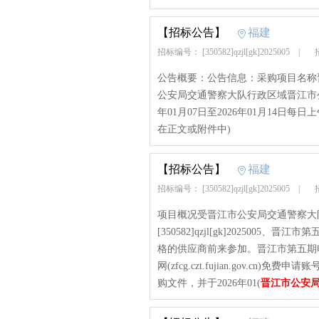
【招标公告】
福建
招标编号： [350582]qzjl[gk]2025005
|
招
公告概要：公告信息：采购项目名称
公安局交通警察大队行政区域晋江市公告时
年01月07日至2026年01月14日每日上午:0
在正文或附件中)
【招标公告】
福建
招标编号： [350582]qzjl[gk]2025005
|
招
项目概况受晋江市公安局交通警察大
[350582]qzjl[gk]20250
格的供应商前来参加。晋江市第五期
网(zfcg.czt.fujian.gov.
购文件，并于2026年01(
晋江市公安