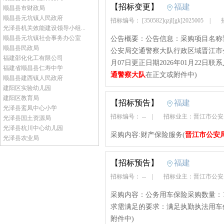
【招标变更】
福建
顺昌县市财政局
顺昌县元坑镇人民政府
招标编号： [350582]qzjl[gk]2025005
|
招
光泽县机关效能建设领导小组...
顺昌县元坑镇社会事务办公室
公告概要：公告信息：采购项目名称
顺昌县民政局
公安局交通警察大队行政区域晋江市公告时间
福建邵化化工有限公司
月07日更正日期2026年01月22日
福建省顺昌县仁寿中学
通警察大队
在正文或附件中)
顺昌县建西镇人民政府
建阳区实验幼儿园
建阳区教育局
【招标预告】
福建
光泽县鸾凤中心小学
招标编号： --
|
招标业主：晋江市公
光泽县国土资源局
光泽县杭川中心幼儿园
采购内容:财产保险服务(
晋江市公安
光泽县农业局
【招标预告】
福建
招标编号： --
|
招标业主：晋江市公
采购内容：公务用车保险采购数量：
求需满足的要求：满足执勤执法用车
附件中)