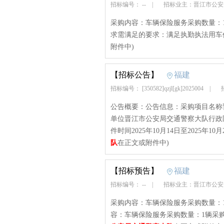
招标编号： --
|
招标业主：晋江市公
采购内容：车辆保险服务采购数量：
求需满足的要求：满足执勤执法用车
附件中)
【招标公告】
福建
招标编号： [350582]qzjl[gk]2025004
|
招
公告概要：公告信息：采购项目名称晋
单位晋江市公安局交通警察大队行政区域
件时间2025年10月14日至2025年10月2
队
在正文或附件中)
【招标预告】
福建
招标编号： --
|
招标业主：晋江市公
采购内容：车辆保险服务采购数量：
容：车辆保险服务采购数量：1辆采