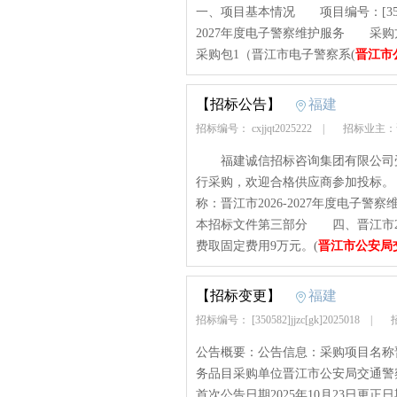
一、项目基本情况 项目编号：[350582
2027年度电子警察维护服务 采购方
采购包1（晋江市电子警察系(
晋江市
【招标公告】
福建
招标编号： cxjjqt2025222
|
招标业主：
福建诚信招标咨询集团有限公司受
行采购，欢迎合格供应商参加投标。 一
称：晋江市2026-2027年度电
本招标文件第三部分 四、晋江市20
费取固定费用9万元。(
晋江市公安局
【招标变更】
福建
招标编号： [350582]jjzc[gk]2025018
|
招
公告概要：公告信息：采购项目名称晋江
务品目采购单位晋江市公安局交通警察大
首次公告日期2025年10月23日更正日期