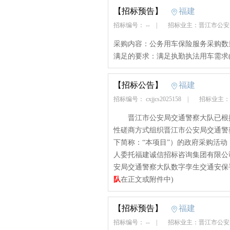
【招标预告】
福建
招标编号： --
|
招标业主：晋江市公
采购内容：公务用车保险服务采购数
满足的要求：满足执勤执法用车需求
【招标公告】
福建
招标编号： cxjjcs2025158
|
招标业主：
晋江市公安局交通警察大队已根据
性磋商方式组织晋江市公安局交通警
下简称：“本项目”）的政府采购活
人委托福建诚信招标咨询集团有限公
安局交通警察大队数字孪生交通安保
队
在正文或附件中)
【招标预告】
福建
招标编号： --
|
招标业主：晋江市公