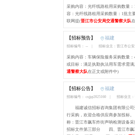
采购内容：光纤线路租用采购数量：
容：光纤线路租用采购数量：1批主
联网提(
晋江市公安局交通警察大队
【招标预告】
福建
招标编号： --
|
招标业主：晋江市公
采购内容：车辆保险服务采购数量：
或目标：满足执勤执法用车需求需满
通警察大队
在正文或附件中)
【招标公告】
福建
招标编号： cxjjqt2025160
|
招标业主：
福建诚信招标咨询集团有限公司受
行采购，欢迎合格供应商参加投标。 一
称：晋江市飙车炸街声呐检测设备
招标文件第三部分 四、晋江市飙