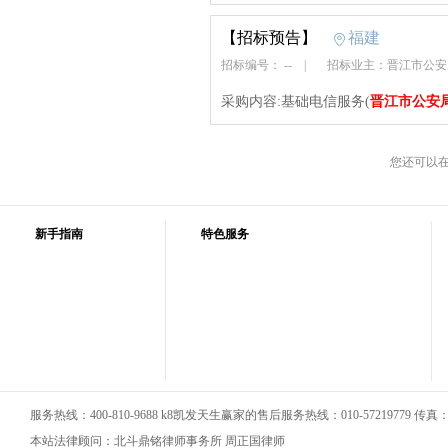
【招标预告】
福建
招标编号： --
|
招标业主：晋江市公
采购内容:基础电信服务(
晋江市公安
您还可以
新手指南
特色服务
服务热线：400-810-9688 k8凯发天生赢家的售后服务热线：010-57219779 传真：01
本站法律顾问：北斗鼎铭律师事务所 周正国律师