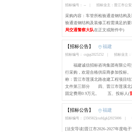
招标编号： --
|
招标业主：晋江市公
采购内容：车管所检验通道钢结构及
验通道钢结构及装修工程需满足的要
局交通警察大队
在正文或附件中)
【招标公告】
福建
招标编号： cxjjqt2025252
|
招标业主：
福建诚信招标咨询集团有限公司受
行采购，欢迎合格供应商参加投标。 一
称：晋江市莲溪北路改建工程项目
文件第三部分 四、晋江市莲溪北
固定费用0.9万元。 五、投标人(
【招标公告】
福建
招标编号： [350582]cxzb[gk]2025006
|
[法安导读]晋江市2026-2027年度电