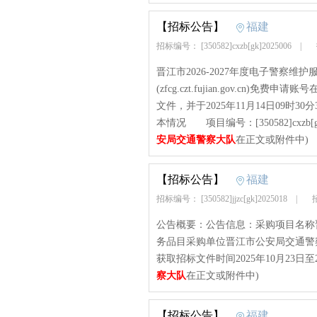
【招标公告】
福建
招标编号： [350582]cxzb[gk]2025006
|
晋江市2026-2027年度电子警察
(zfcg.czt.fujian.gov.c
文件，并于2025年11月14日09
本情况 项目编号：[350582]cxzb[g
安局交通警察大队
在正文或附件中)
【招标公告】
福建
招标编号： [350582]jjzc[gk]2025018
|
招
公告概要：公告信息：采购项目名称晋江
务品目采购单位晋江市公安局交通警察大
获取招标文件时间2025年10月23日至20
察大队
在正文或附件中)
【招标公告】
福建