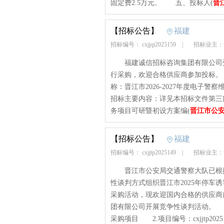
固定费2.5万元。 五、投标人(
晋
【招标公告】
福建
招标编号： cxjjqt2025159
|
招标业主：
福建诚信招标咨询集团有限公司受
行采购，欢迎合格供应商参加投标。 一
称：晋江市2026-2027年度电
招标主要内容：详见本招标文件第三部
务项目可研暨初设方案编(
晋江市公
【招标公告】
福建
招标编号： cxjjtp2025149
|
招标业主：
晋江市公安局交通警察大队已根据
性谈判方式组织晋江市2025年停车
采购活动，现欢迎国内合格的供应商
团有限公司开展竞争性谈判活动。 1
采购项目 2.项目编号：cxjjtp2025