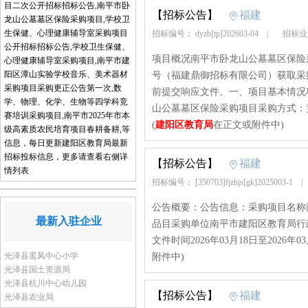
目二次公开招标招标公告,南平市卧
【招标公告】
福建
龙山公墓墓区保险采购项目,学校卫
生保健、心理健康辅导室采购项目
招标编号： dyzb[tp]202603-04
|
招标业
公开招标招标公告,学校卫生保健、
项目概况南平市卧龙山公墓墓区保险采
心理健康辅导室采购项目,南平市建
阳区潭山实验学校音乐、美术器材
号（福建鼎御招标有限公司）获取采购文
采购项目采购更正公告第一次,数
前提交响应文件。一、项目基本情况项目编号
学、物理、化学、生物等四学科竞
山公墓墓区保险采购项目采购方式：
赛培训采购项目,南平市2025年市本
(
建阳区教育局
在正文或附件中)
级高素质农民培育项目春耕备耕,等
信息，每日更新建阳区教育局最新
招标投标信息，更多请查看右侧详
【招标公告】
福建
情列表
招标编号： [350703]fjzhjs[gk]2025003-1
公告概要：公告信息：采购项目名称
最新入驻企业
品目采购单位南平市建阳区教育局行政区
文件时间2026年03月18日至2026年03月
光泽县鸾凤中心小学
附件中)
光泽县国土资源局
光泽县杭川中心幼儿园
【招标公告】
福建
光泽县农业局