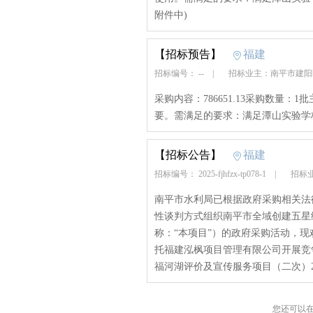
附件中)
【招标预告】
福建
招标编号： --
|
招标业主：南平市建
采购内容：786651.13采购数量
要。需满足的要求：满足潭山实验学
【招标公告】
福建
招标编号： 2025-fjhfzx-tp078-1
|
招标业
南平市水利局已根据政府采购相关法
性谈判方式组织南平市全域创建五星
称：“本项目”）的政府采购活动，
托福建泓枫项目管理有限公司开展竞争
福河湖评价及宣传服务项目（二次）2.
您还可以