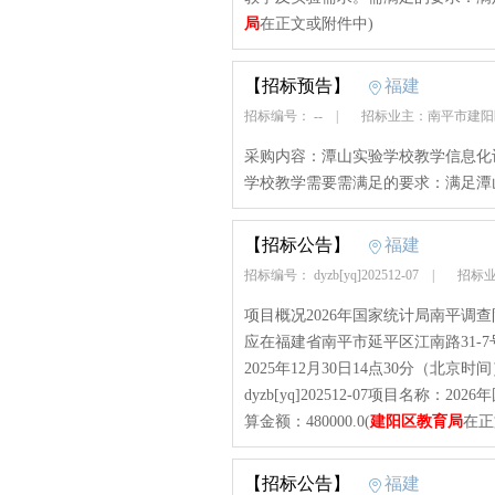
局
在正文或附件中)
【招标预告】
福建
招标编号： --
|
招标业主：南平市建
采购内容：潭山实验学校教学信息化
学校教学需要需满足的要求：满足潭
【招标公告】
福建
招标编号： dyzb[yq]202512-07
|
招标业
项目概况2026年国家统计局南平调
应在福建省南平市延平区江南路31-
2025年12月30日14点30分（
dyzb[yq]202512-07项目名
算金额：480000.0(
建阳区教育局
在正
【招标公告】
福建