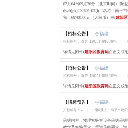
02月04日09点30分（北京时间）
dyzb[gk]202601-03项目
额：69700.00元（人民币）最(
建阳区
【招标公告】
福建
招标编号： 群芳【2025】建阳089号
|
招
详情见附件(
建阳区教育局
在正文或附
【招标公告】
福建
招标编号： 群芳【2025】建阳089号
|
招
详情见附件(
建阳区教育局
在正文或附
【招标预告】
福建
招标编号： --
|
招标业主：南平市建
采购内容：物理实验室设备采购采购
教学及实验需求。需满足的要求：满