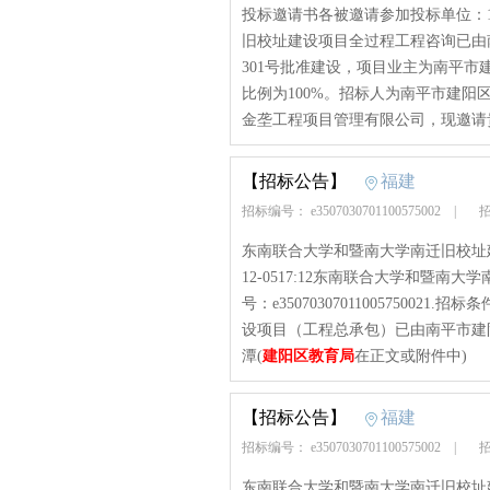
投标邀请书各被邀请参加投标单位：
旧校址建设项目全过程工程咨询已由南
301号批准建设，项目业主为南平
比例为100%。招标人为南平市建
金垄工程项目管理有限公司，现邀请
【招标公告】
福建
招标编号： e3507030701100575002
|
招
东南联合大学和暨南大学南迁旧校址建
12-0517:12东南联合大学和暨
号：e35070307011005750
设项目（工程总承包）已由南平市建阳
潭(
建阳区教育局
在正文或附件中)
【招标公告】
福建
招标编号： e3507030701100575002
|
招
东南联合大学和暨南大学南迁旧校址