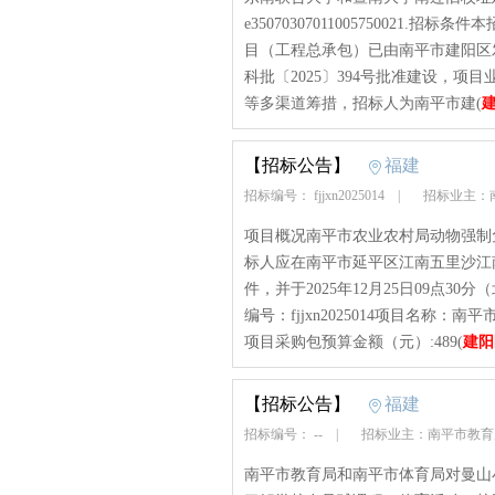
e3507030701100575002
目（工程总承包）已由南平市建阳区发
科批〔2025〕394号批准建设，
等多渠道筹措，招标人为南平市建(
【招标公告】
福建
招标编号： fjjxn2025014
|
招标业主：
项目概况南平市农业农村局动物强制
标人应在南平市延平区江南五里沙江南
件，并于2025年12月25日09点
编号：fjjxn2025014项目名
项目采购包预算金额（元）:489(
建阳
【招标公告】
福建
招标编号： --
|
招标业主：南平市教
南平市教育局和南平市体育局对曼山