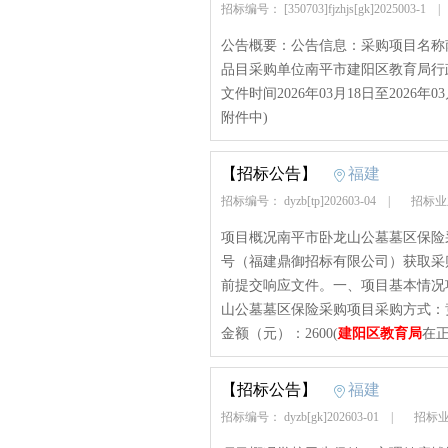
招标编号： [350703]fjzhjs[gk]2025003-1
公告概要：公告信息：采购项目名称
品目采购单位南平市建阳区教育局行政区
文件时间2026年03月18日至2026年03月
附件中)
【招标公告】
福建
招标编号： dyzb[tp]202603-04
|
招标业
项目概况南平市卧龙山公墓墓区保险采
号（福建鼎御招标有限公司）获取采购文
前提交响应文件。一、项目基本情况项目编号
山公墓墓区保险采购项目采购方式：
金额（元）：2600(
建阳区教育局
在正
【招标公告】
福建
招标编号： dyzb[gk]202603-01
|
招标业