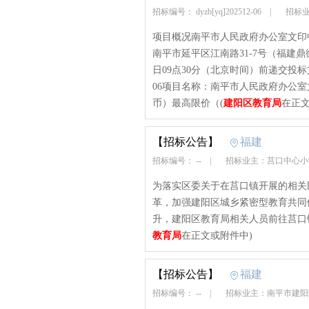
招标编号： dyzb[yq]202512-06
|
招标业
项目概况南平市人民政府办公室文印
南平市延平区江南路31-7号（福建鼎
日09点30分（北京时间）前递交投标文件
06项目名称：南平市人民政府办公室文
币）最高限价（(
建阳区教育局
在正文
【招标公告】
福建
招标编号： --
|
招标业主：莒口中心
为落实区委关于在莒口镇开展的相关
革，加强建阳区城乡紧密型教育共同
升，建阳区教育局相关人员前往莒口
教育局
在正文或附件中)
【招标公告】
福建
招标编号： --
|
招标业主：南平市建阳