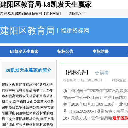
建阳区教育局-k8凯发天生赢家
您好,欢迎您来到福建招标网【旗下网站】
切换地区
建阳区教育局
丨福建招标网
k8凯发天生赢家
招标公告
中标结果
k8凯发天生赢家的简介
【招标公告】
福建
招标编号： fjjxn2026005-1
|
招标业主
建阳区教育局在福建地区共有相关
的招中标信息分别是南平市2025年
项目概况南平市2025年市本级高素
市本级高素质农民培育项目春耕备
在南平市延平区江南五里沙江南路31
耕二次,南平市卧龙山公墓墓区保险
并于2026年03月31日09点30
采购项目竞争性谈判公告,南平市建
号：fjjxn2026005-1项目名称
阳区潭山实验学校体育器材采购项
次）采购方式：竞争性磋商(
建阳区
目二次公开招标招标公告,南平市建
阳区潭山实验学校体育器材采购项