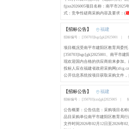
fjjxn2026005项目名称：南平
式：竞争性磋商采购内容及要求：(
【招标公告】
福建
招标编号： [350703]lsgc[gk]2025001
|
招
项目概况受南平市建阳区教育局委托
[350703]lsgc[gk]20250
现欢迎国内合格的供应商前来参加。
投标人应在福建省政府采购网(zfcg.czt
公开信息系统按项目获取采购文件，
【招标公告】
福建
招标编号： [350703]czx[gk]2025005
|
招
公告概要：公告信息：采购项目名称
品目采购单位南平市建阳区教育局行政区
文件时间2026年02月12日至2026年02月