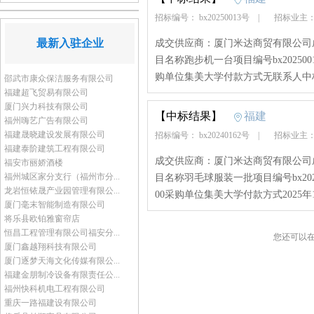
招标编号： bx20250013号
|
招标业主
最新入驻企业
成交供应商：厦门米达商贸有限公司成
目名称跑步机一台项目编号bx20250
购单位集美大学付款方式无联系人中
邵武市康众保洁服务有限公司
福建超飞贸易有限公司
厦门兴力科技有限公司
【中标结果】
福建
福州嗨艺广告有限公司
福建晟晓建设发展有限公司
招标编号： bx20240162号
|
招标业主
福建泰阶建筑工程有限公司
成交供应商：厦门米达商贸有限公司成
福安市丽娇酒楼
福州城区家分支行（福州市分...
目名称羽毛球服装一批项目编号bx20
龙岩恒铱晟产业园管理有限公...
00采购单位集美大学付款方式2025年1
厦门毫末智能制造有限公司
将乐县欧铂雅窗帘店
恒昌工程管理有限公司福安分...
您还可以
厦门鑫越翔科技有限公司
厦门逐梦天海文化传媒有限公...
福建金朋制冷设备有限责任公...
福州快科机电工程有限公司
重庆一路福建设有限公司