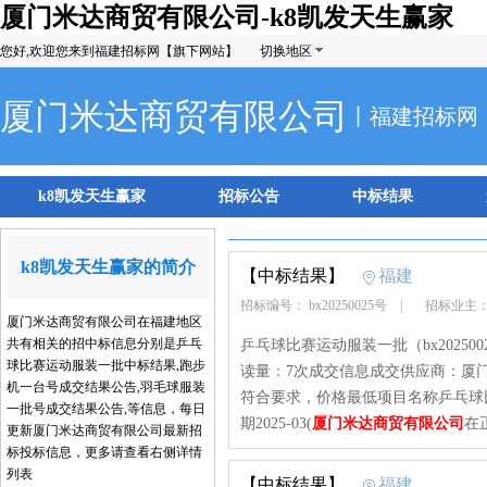
厦门米达商贸有限公司-k8凯发天生赢家
您好,欢迎您来到福建招标网【旗下网站】
切换地区
厦门米达商贸有限公司
丨福建招标网
k8凯发天生赢家
招标公告
中标结果
k8凯发天生赢家的简介
【中标结果】
福建
招标编号： bx20250025号
|
招标业主
厦门米达商贸有限公司在福建地区
共有相关的招中标信息分别是乒乓
乒乓球比赛运动服装一批（bx20250025
球比赛运动服装一批中标结果,跑步
读量：7次成交信息成交供应商：厦门米
机一台号成交结果公告,羽毛球服装
符合要求，价格最低项目名称乒乓球比赛
一批号成交结果公告,等信息，每日
期2025-03(
厦门米达商贸有限公司
在
更新厦门米达商贸有限公司最新招
标投标信息，更多请查看右侧详情
列表
【中标结果】
福建