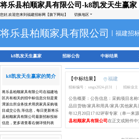
将乐县柏顺家具有限公司-k8凯发天生赢家
您好,欢迎您来到福建招标网【旗下网站】
切换地区
将乐县柏顺家具有限公司
丨福建招
k8凯发天生赢家
招标公告
中标结果
k8凯发天生赢家的简介
【中标结果】
福建
招标编号： smgx2024-jl131
|
招标业主
将乐县柏顺家具有限公司在福建地
区共有相关的招中标信息分别是黄
公告概要：公告信息：采购项目名称
潭派出所业务技术用房家具采购项
品目货物/家具和用具/家具/其他家
目成交公告,等信息，每日更新将乐
年12月20日17:02评审专家（单
县柏顺家具有限公司最新招标投标
县柏顺家具有限公司
在正文或附件中
信息，更多请查看右侧详情列表