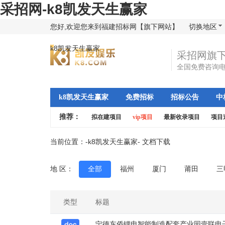
采招网-k8凯发天生赢家
您好,欢迎您来到福建招标网【旗下网站】
切换地区
k8凯发天生赢家
采招网旗
全国免费咨询
k8凯发天生赢家
免费招标
招标公告
中
推荐：
拟在建项目
vip项目
最新收录项目
项目
当前位置：-
k8凯发天生赢家
- 文档下载
地 区：
全部
福州
厦门
莆田
三
类型
标题
宁德东侨锂电智能制造配套产业园壹联电子