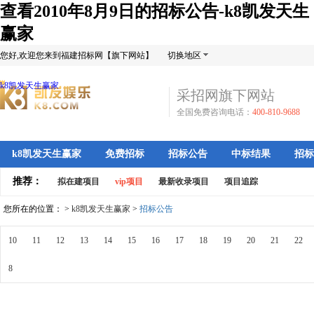
查看2010年8月9日的招标公告-k8凯发天生
赢家
您好,欢迎您来到福建招标网【旗下网站】
切换地区
k8凯发天生赢家
采招网旗下网站
全国免费咨询电话：
400-810-9688
k8凯发天生赢家
免费招标
招标公告
中标结果
招标
推荐：
拟在建项目
vip项目
最新收录项目
项目追踪
您所在的位置： >
k8凯发天生赢家
>
招标公告
10
11
12
13
14
15
16
17
18
19
20
21
22
8