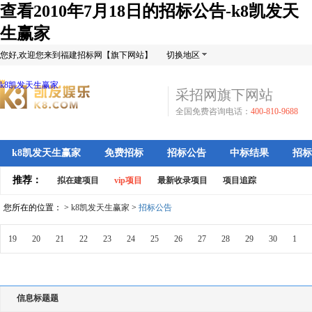
查看2010年7月18日的招标公告-k8凯发天
生赢家
您好,欢迎您来到福建招标网【旗下网站】
切换地区
k8凯发天生赢家
采招网旗下网站
全国免费咨询电话：
400-810-9688
k8凯发天生赢家
免费招标
招标公告
中标结果
招标
推荐：
拟在建项目
vip项目
最新收录项目
项目追踪
您所在的位置： >
k8凯发天生赢家
>
招标公告
19
20
21
22
23
24
25
26
27
28
29
30
1
信息标题题